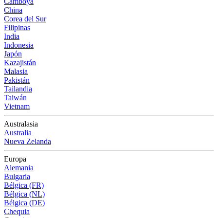
Camboya
China
Corea del Sur
Filipinas
India
Indonesia
Japón
Kazajistán
Malasia
Pakistán
Tailandia
Taiwán
Vietnam
Australasia
Australia
Nueva Zelanda
Europa
Alemania
Bulgaria
Bélgica (FR)
Bélgica (NL)
Bélgica (DE)
Chequia