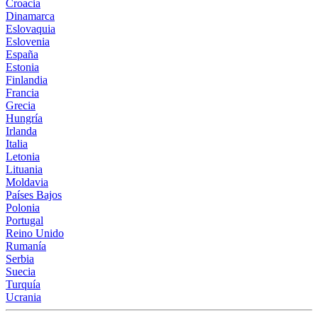
Croacia
Dinamarca
Eslovaquia
Eslovenia
España
Estonia
Finlandia
Francia
Grecia
Hungría
Irlanda
Italia
Letonia
Lituania
Moldavia
Países Bajos
Polonia
Portugal
Reino Unido
Rumanía
Serbia
Suecia
Turquía
Ucrania