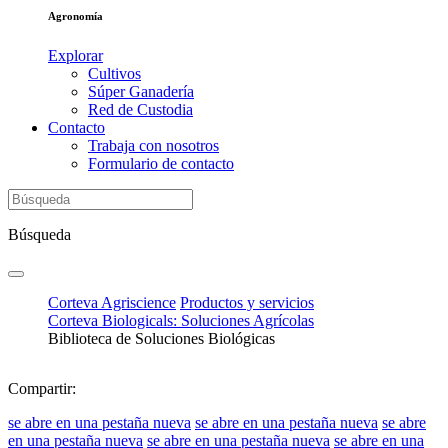
Agronomía
Explorar
Cultivos
Súper Ganadería
Red de Custodia
Contacto
Trabaja con nosotros
Formulario de contacto
Búsqueda
Corteva Agriscience
Productos y servicios
Corteva Biologicals: Soluciones Agrícolas
Biblioteca de Soluciones Biológicas
Compartir:
se abre en una pestaña nueva
se abre en una pestaña nueva
se abre
en una pestaña nueva
se abre en una pestaña nueva
se abre en una