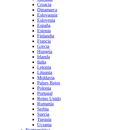
Croacia
Dinamarca
Eslovaquia
Eslovenia
España
Estonia
Finlandia
Francia
Grecia
Hungría
Irlanda
Italia
Letonia
Lituania
Moldavia
Países Bajos
Polonia
Portugal
Reino Unido
Rumanía
Serbia
Suecia
Turquía
Ucrania
Norteamérica