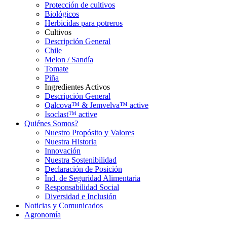
Protección de cultivos
Biológicos
Herbicidas para potreros
Cultivos
Descripción General
Chile
Melon / Sandía
Tomate
Piña
Ingredientes Activos
Descripción General
Qalcova™ & Jemvelva™ active
Isoclast™ active
Quiénes Somos?
Nuestro Propósito y Valores
Nuestra Historia
Innovación
Nuestra Sostenibilidad
Declaración de Posición
Índ. de Seguridad Alimentaria
Responsabilidad Social
Diversidad e Inclusión
Noticias y Comunicados
Agronomía