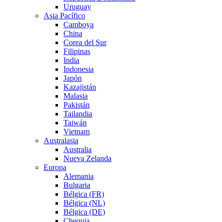
Uruguay
Asia Pacífico
Camboya
China
Corea del Sur
Filipinas
India
Indonesia
Japón
Kazajistán
Malasia
Pakistán
Tailandia
Taiwán
Vietnam
Australasia
Australia
Nueva Zelanda
Europa
Alemania
Bulgaria
Bélgica (FR)
Bélgica (NL)
Bélgica (DE)
Chequia