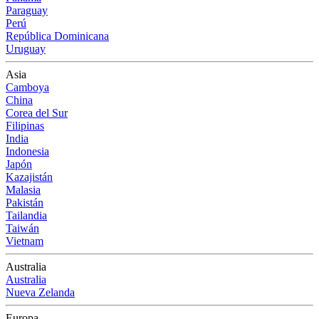
Paraguay
Perú
República Dominicana
Uruguay
Asia
Camboya
China
Corea del Sur
Filipinas
India
Indonesia
Japón
Kazajistán
Malasia
Pakistán
Tailandia
Taiwán
Vietnam
Australia
Australia
Nueva Zelanda
Europa