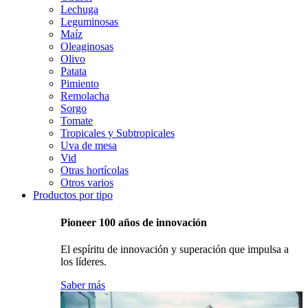
Lechuga
Leguminosas
Maíz
Oleaginosas
Olivo
Patata
Pimiento
Remolacha
Sorgo
Tomate
Tropicales y Subtropicales
Uva de mesa
Vid
Otras hortícolas
Otros varios
Productos por tipo
Pioneer 100 años de innovación
El espíritu de innovación y superación que impulsa a
los líderes.
Saber más