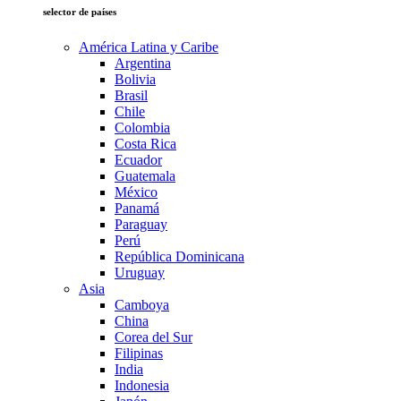
selector de países
América Latina y Caribe
Argentina
Bolivia
Brasil
Chile
Colombia
Costa Rica
Ecuador
Guatemala
México
Panamá
Paraguay
Perú
República Dominicana
Uruguay
Asia
Camboya
China
Corea del Sur
Filipinas
India
Indonesia