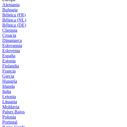
Alemania
Bulgaria
Bélgica (FR)
Bélgica (NL)
Bélgica (DE)
Chequia
Croacia
Dinamarca
Eslovaquia
Eslovenia
España
Estonia
Finlandia
Francia
Grecia
Hungría
Irlanda
Italia
Letonia
Lituania
Moldavia
Países Bajos
Polonia
Portugal