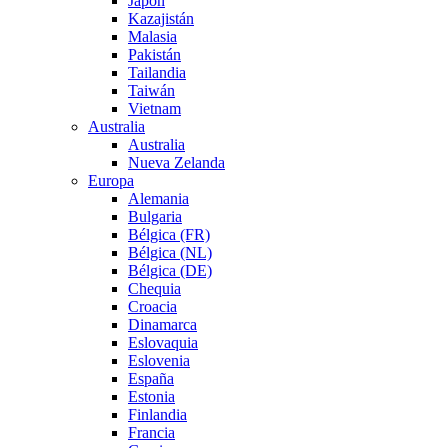
Japón
Kazajistán
Malasia
Pakistán
Tailandia
Taiwán
Vietnam
Australia
Australia
Nueva Zelanda
Europa
Alemania
Bulgaria
Bélgica (FR)
Bélgica (NL)
Bélgica (DE)
Chequia
Croacia
Dinamarca
Eslovaquia
Eslovenia
España
Estonia
Finlandia
Francia