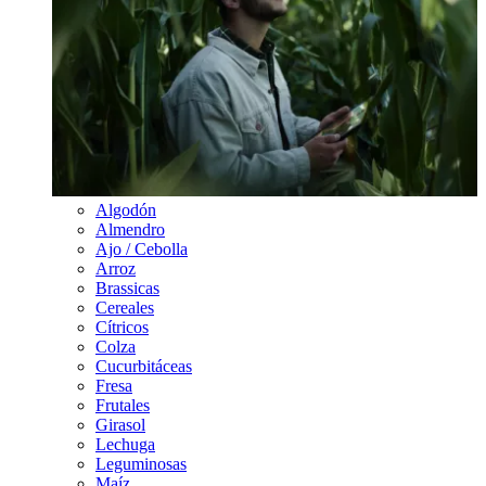
Algodón
Almendro
Ajo / Cebolla
Arroz
Brassicas
Cereales
Cítricos
Colza
Cucurbitáceas
Fresa
Frutales
Girasol
Lechuga
Leguminosas
Maíz