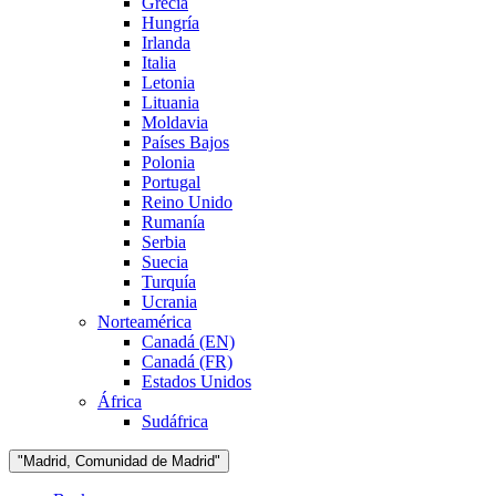
Grecia
Hungría
Irlanda
Italia
Letonia
Lituania
Moldavia
Países Bajos
Polonia
Portugal
Reino Unido
Rumanía
Serbia
Suecia
Turquía
Ucrania
Norteamérica
Canadá (EN)
Canadá (FR)
Estados Unidos
África
Sudáfrica
"Madrid, Comunidad de Madrid"