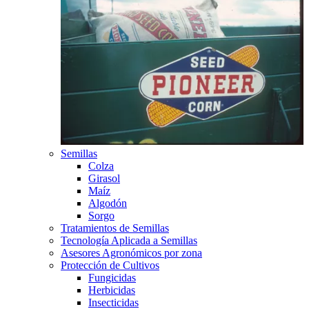
Semillas
Colza
Girasol
Maíz
Algodón
Sorgo
Tratamientos de Semillas
Tecnología Aplicada a Semillas
Asesores Agronómicos por zona
Protección de Cultivos
Fungicidas
Herbicidas
Insecticidas