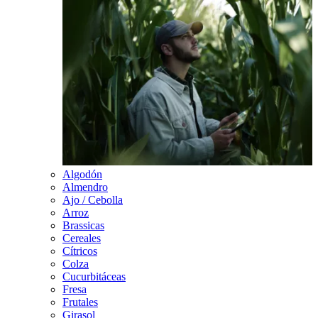
Algodón
Almendro
Ajo / Cebolla
Arroz
Brassicas
Cereales
Cítricos
Colza
Cucurbitáceas
Fresa
Frutales
Girasol