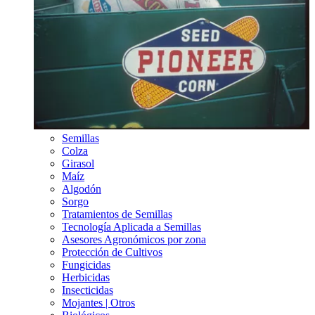
Semillas
Colza
Girasol
Maíz
Algodón
Sorgo
Tratamientos de Semillas
Tecnología Aplicada a Semillas
Asesores Agronómicos por zona
Protección de Cultivos
Fungicidas
Herbicidas
Insecticidas
Mojantes | Otros