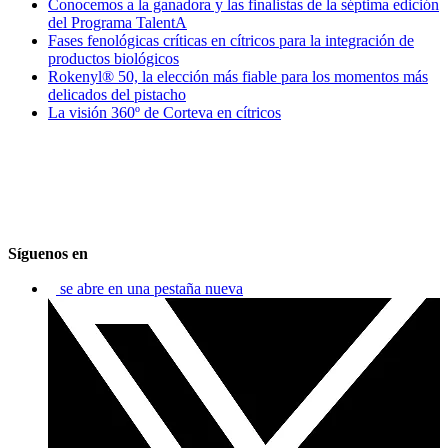
Conocemos a la ganadora y las finalistas de la séptima edición
del Programa TalentA
Fases fenológicas críticas en cítricos para la integración de
productos biológicos
Rokenyl® 50, la elección más fiable para los momentos más
delicados del pistacho
La visión 360º de Corteva en cítricos
Síguenos en
se abre en una pestaña nueva