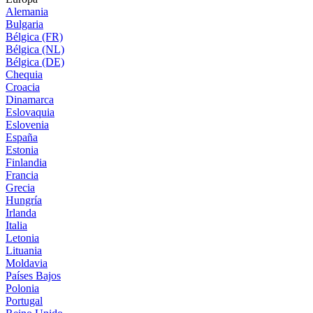
Alemania
Bulgaria
Bélgica (FR)
Bélgica (NL)
Bélgica (DE)
Chequia
Croacia
Dinamarca
Eslovaquia
Eslovenia
España
Estonia
Finlandia
Francia
Grecia
Hungría
Irlanda
Italia
Letonia
Lituania
Moldavia
Países Bajos
Polonia
Portugal