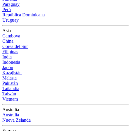
Paraguay
Perú
República Dominicana
Uruguay
Asia
Camboya
China
Corea del Sur
Filipinas
India
Indonesia
Japón
Kazajistán
Malasia
Pakistán
Tailandia
Taiwán
Vietnam
Australia
Australia
Nueva Zelanda
Europa