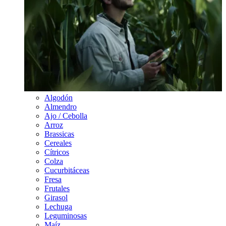
Algodón
Almendro
Ajo / Cebolla
Arroz
Brassicas
Cereales
Cítricos
Colza
Cucurbitáceas
Fresa
Frutales
Girasol
Lechuga
Leguminosas
Maíz