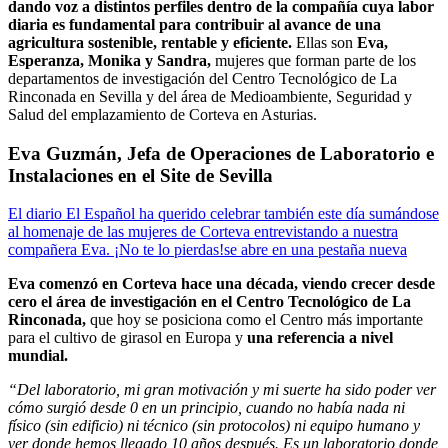
dando voz a distintos perfiles dentro de la compañía cuya labor
diaria es fundamental para contribuir al avance de una
agricultura sostenible, rentable y eficiente.
Ellas son
Eva,
Esperanza, Monika y Sandra,
mujeres que forman parte de los
departamentos de investigación del Centro Tecnológico de La
Rinconada en Sevilla y del área de Medioambiente, Seguridad y
Salud del emplazamiento de Corteva en Asturias.
Eva Guzmán
,
Jefa de Operaciones de Laboratorio e
Instalaciones en el Site de Sevilla
El diario El Español ha querido celebrar también este día sumándose
al homenaje de las mujeres de Corteva entrevistando a nuestra
compañera Eva. ¡No te lo pierdas!
se abre en una pestaña nueva
Eva comenzó en Corteva hace una década, viendo crecer desde
cero el área de investigación en el Centro Tecnológico de La
Rinconada,
que hoy se posiciona como el Centro más importante
para el cultivo de girasol en Europa y
una referencia a nivel
mundial.
“Del laboratorio, mi gran motivación y mi suerte ha sido poder ver
cómo surgió desde 0 en un principio, cuando no había nada ni
físico (sin edificio) ni técnico (sin protocolos) ni equipo humano y
ver donde hemos llegado 10 años después. Es un laboratorio donde