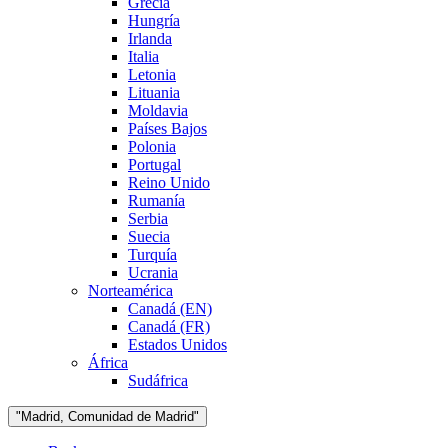
Grecia
Hungría
Irlanda
Italia
Letonia
Lituania
Moldavia
Países Bajos
Polonia
Portugal
Reino Unido
Rumanía
Serbia
Suecia
Turquía
Ucrania
Norteamérica
Canadá (EN)
Canadá (FR)
Estados Unidos
África
Sudáfrica
"Madrid, Comunidad de Madrid"