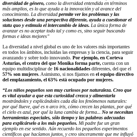
diversidad de género,
como la diversidad entendida en términos
más amplios, es lo que ayuda a la innovación y al avance del
conocimiento. La diversidad
permite ver los problemas y las
soluciones desde una perspectiva diferente, ayuda a cuestionar el
statu quo y estimula el intercambio de ideas.
La única forma de
avanzar es no aceptar todo tal y como es, sino seguir buscando
formas e ideas mejores”
La diversidad a nivel global es uno de los valores más importantes
en todos los ámbitos, incluidas las empresas y la ciencia, para seguir
avanzando y sobre todo innovando.
Por ejemplo, en Corteva
Asturias, el centro del que Monika forma parte,
cuenta con un
equipo multidisciplinar de
16 nacionalidades
diferentes, del que el
57% son mujeres
. Asimismo, si nos fijamos en
el equipo directivo
del emplazamiento, el 63% está ocupado por mujeres.
“Los niños pequeños son muy curiosos por naturaleza. Creo que
es vital ayudar a que esta curiosidad crezca y alimentarla
mostrándoles y explicándoles cada día los fenómenos naturales:
por qué llueve, qué es n arco iris, cómo crecen las plantas, por qué
el cielo es azul, por qué la luna cambia de forma...
No se necesitan
herramientas especiales, sólo tiempo y las palabras adecuadas
para explicárselo a los más pequeños.
Mi padre fue un gran
ejemplo en ese sentido. Aún recuerdo los pequeños experimentos
científicos que hacíamos juntos, y creo sinceramente que me influyó