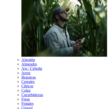
Algodón
Almendro
Ajo / Cebolla
Arroz
Brassicas
Cereales
Cítricos
Colza
Cucurbitáceas
Fresa
Frutales
Girasol