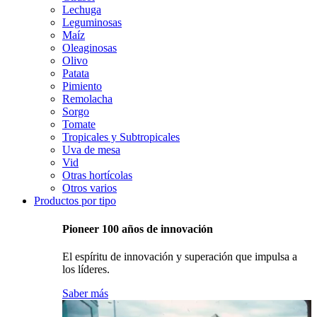
Lechuga
Leguminosas
Maíz
Oleaginosas
Olivo
Patata
Pimiento
Remolacha
Sorgo
Tomate
Tropicales y Subtropicales
Uva de mesa
Vid
Otras hortícolas
Otros varios
Productos por tipo
Pioneer 100 años de innovación
El espíritu de innovación y superación que impulsa a
los líderes.
Saber más