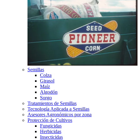
Semillas
Colza
Girasol
Maíz
Algodón
Sorgo
Tratamientos de Semillas
Tecnología Aplicada a Semillas
Asesores Agronómicos por zona
Protección de Cultivos
Fungicidas
Herbicidas
Insecticidas