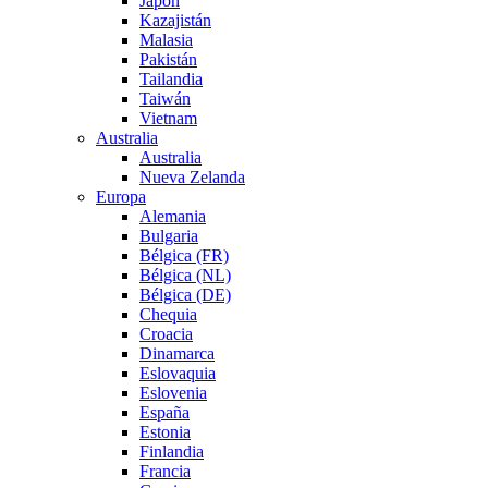
Japón
Kazajistán
Malasia
Pakistán
Tailandia
Taiwán
Vietnam
Australia
Australia
Nueva Zelanda
Europa
Alemania
Bulgaria
Bélgica (FR)
Bélgica (NL)
Bélgica (DE)
Chequia
Croacia
Dinamarca
Eslovaquia
Eslovenia
España
Estonia
Finlandia
Francia