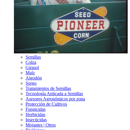
Semillas
Colza
Girasol
Maíz
Algodón
Sorgo
Tratamientos de Semillas
Tecnología Aplicada a Semillas
Asesores Agronómicos por zona
Protección de Cultivos
Fungicidas
Herbicidas
Insecticidas
Mojantes | Otros