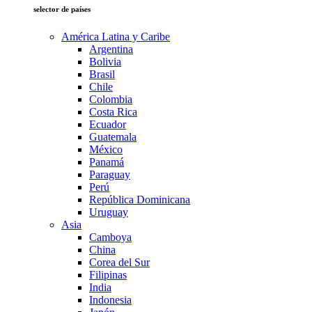
selector de países
América Latina y Caribe
Argentina
Bolivia
Brasil
Chile
Colombia
Costa Rica
Ecuador
Guatemala
México
Panamá
Paraguay
Perú
República Dominicana
Uruguay
Asia
Camboya
China
Corea del Sur
Filipinas
India
Indonesia