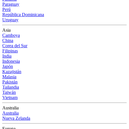
Paraguay
Perú
República Dominicana
Uruguay
Asia
Camboya
China
Corea del Sur
Filipinas
India
Indonesia
Japón
Kazajistán
Malasia
Pakistán
Tailandia
Taiwán
Vietnam
Australia
Australia
Nueva Zelanda
Europa