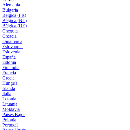
Alemania
Bulgaria
Bélgica (FR)
Bélgica (NL)
Bélgica (DE)
Chequia
Croacia
Dinamarca
Eslovaquia
Eslovenia
España
Estonia
Finlandia
Francia
Grecia
Hungría
Irlanda
Italia
Letonia
Lituania
Moldavia
Países Bajos
Polonia
Portugal