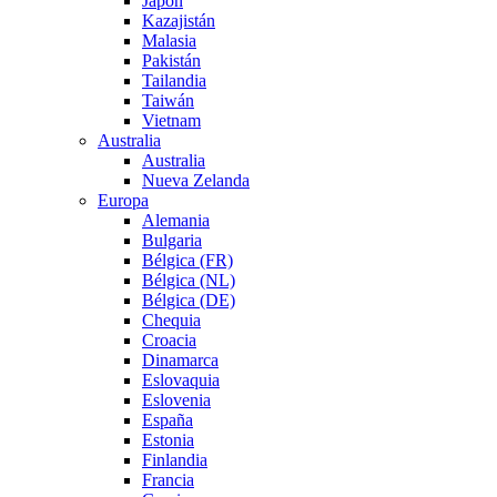
Japón
Kazajistán
Malasia
Pakistán
Tailandia
Taiwán
Vietnam
Australia
Australia
Nueva Zelanda
Europa
Alemania
Bulgaria
Bélgica (FR)
Bélgica (NL)
Bélgica (DE)
Chequia
Croacia
Dinamarca
Eslovaquia
Eslovenia
España
Estonia
Finlandia
Francia