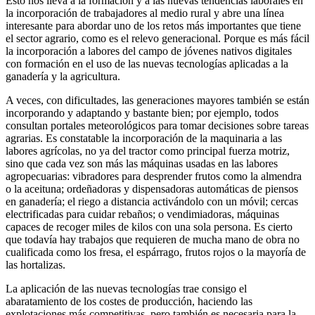
Esto nos lleva a la formación y a las nuevas tendencias laborales en
la incorporación de trabajadores al medio rural y abre una línea
interesante para abordar uno de los retos más importantes que tiene
el sector agrario, como es el relevo generacional. Porque es más fácil
la incorporación a labores del campo de jóvenes nativos digitales
con formación en el uso de las nuevas tecnologías aplicadas a la
ganadería y la agricultura.
A veces, con dificultades, las generaciones mayores también se están
incorporando y adaptando y bastante bien; por ejemplo, todos
consultan portales meteorológicos para tomar decisiones sobre tareas
agrarias. Es constatable la incorporación de la maquinaria a las
labores agrícolas, no ya del tractor como principal fuerza motriz,
sino que cada vez son más las máquinas usadas en las labores
agropecuarias: vibradores para desprender frutos como la almendra
o la aceituna; ordeñadoras y dispensadoras automáticas de piensos
en ganadería; el riego a distancia activándolo con un móvil; cercas
electrificadas para cuidar rebaños; o vendimiadoras, máquinas
capaces de recoger miles de kilos con una sola persona. Es cierto
que todavía hay trabajos que requieren de mucha mano de obra no
cualificada como los fresa, el espárrago, frutos rojos o la mayoría de
las hortalizas.
La aplicación de las nuevas tecnologías trae consigo el
abaratamiento de los costes de producción, haciendo las
explotaciones más competitivas, pero también es necesaria para la