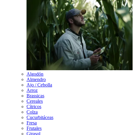
Algodón
Almendro
Ajo / Cebolla
Arroz
Brassicas
Cereales
Cítricos
Colza
Cucurbitáceas
Fresa
Frutales
Girasol