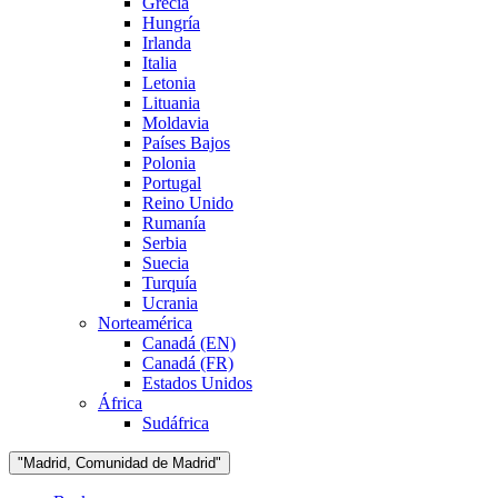
Grecia
Hungría
Irlanda
Italia
Letonia
Lituania
Moldavia
Países Bajos
Polonia
Portugal
Reino Unido
Rumanía
Serbia
Suecia
Turquía
Ucrania
Norteamérica
Canadá (EN)
Canadá (FR)
Estados Unidos
África
Sudáfrica
"Madrid, Comunidad de Madrid"