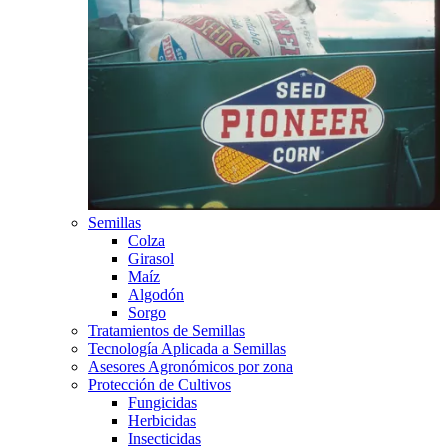
Semillas
Colza
Girasol
Maíz
Algodón
Sorgo
Tratamientos de Semillas
Tecnología Aplicada a Semillas
Asesores Agronómicos por zona
Protección de Cultivos
Fungicidas
Herbicidas
Insecticidas