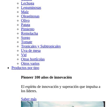
Lechuga
Leguminosas
Maíz
Oleaginosas
Olivo
Patata
Pimiento
Remolacha
Sorgo
Tomate
Tropicales y Subtropicales
Uva de mesa
Vid
Otras hortícolas
Otros varios
Productos por tipo
Pioneer 100 años de innovación
El espíritu de innovación y superación que impulsa a
los líderes.
Saber más