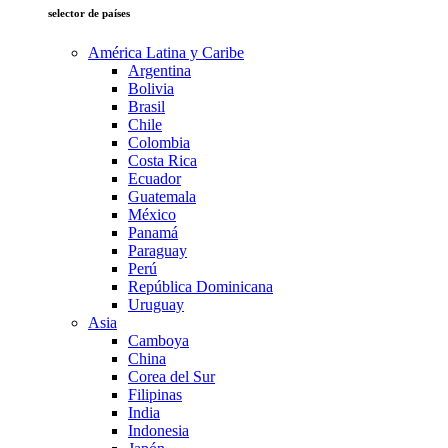
selector de países
América Latina y Caribe
Argentina
Bolivia
Brasil
Chile
Colombia
Costa Rica
Ecuador
Guatemala
México
Panamá
Paraguay
Perú
República Dominicana
Uruguay
Asia
Camboya
China
Corea del Sur
Filipinas
India
Indonesia