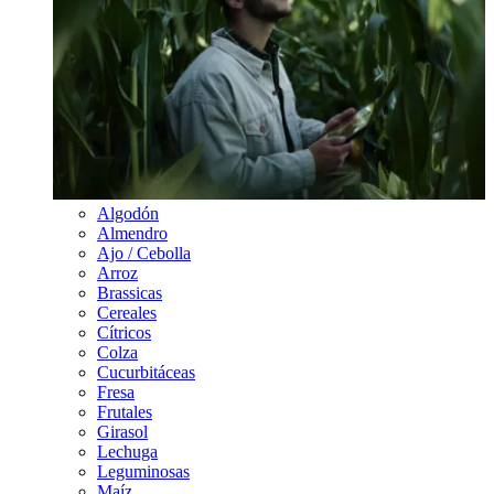
Algodón
Almendro
Ajo / Cebolla
Arroz
Brassicas
Cereales
Cítricos
Colza
Cucurbitáceas
Fresa
Frutales
Girasol
Lechuga
Leguminosas
Maíz