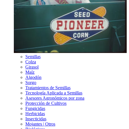
Semillas
Colza
Girasol
Maíz
Algodón
Sorgo
Tratamientos de Semillas
Tecnología Aplicada a Semillas
Asesores Agronómicos por zona
Protección de Cultivos
Fungicidas
Herbicidas
Insecticidas
Mojantes | Otros