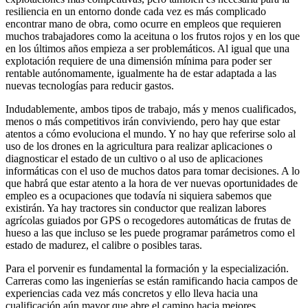
resiliencia en un entorno donde cada vez es más complicado
encontrar mano de obra, como ocurre en empleos que requieren
muchos trabajadores como la aceituna o los frutos rojos y en los que
en los últimos años empieza a ser problemáticos. Al igual que una
explotación requiere de una dimensión mínima para poder ser
rentable autónomamente, igualmente ha de estar adaptada a las
nuevas tecnologías para reducir gastos.
Indudablemente, ambos tipos de trabajo, más y menos cualificados,
menos o más competitivos irán conviviendo, pero hay que estar
atentos a cómo evoluciona el mundo. Y no hay que referirse solo al
uso de los drones en la agricultura para realizar aplicaciones o
diagnosticar el estado de un cultivo o al uso de aplicaciones
informáticas con el uso de muchos datos para tomar decisiones. A lo
que habrá que estar atento a la hora de ver nuevas oportunidades de
empleo es a ocupaciones que todavía ni siquiera sabemos que
existirán. Ya hay tractores sin conductor que realizan labores
agrícolas guiados por GPS o recogedores automáticas de frutas de
hueso a las que incluso se les puede programar parámetros como el
estado de madurez, el calibre o posibles taras.
Para el porvenir es fundamental la formación y la especialización.
Carreras como las ingenierías se están ramificando hacia campos de
experiencias cada vez más concretos y ello lleva hacia una
cualificación aún mayor que abre el camino hacia mejores