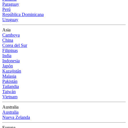
Paraguay
Perú
República Dominicana
Uruguay
Asia
Camboya
China
Corea del Sur
Filipinas
India
Indonesia
Japón
Kazajistán
Malasia
Pakistán
Tailandia
Taiwán
Vietnam
Australia
Australia
Nueva Zelanda
Europa