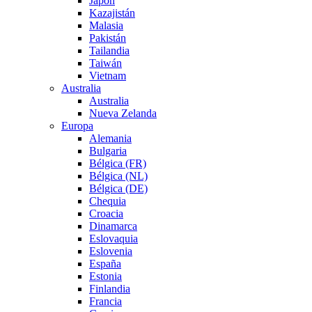
Japón
Kazajistán
Malasia
Pakistán
Tailandia
Taiwán
Vietnam
Australia
Australia
Nueva Zelanda
Europa
Alemania
Bulgaria
Bélgica (FR)
Bélgica (NL)
Bélgica (DE)
Chequia
Croacia
Dinamarca
Eslovaquia
Eslovenia
España
Estonia
Finlandia
Francia