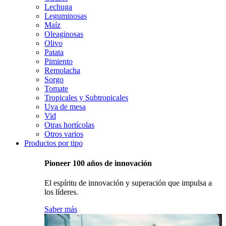
Lechuga
Leguminosas
Maíz
Oleaginosas
Olivo
Patata
Pimiento
Remolacha
Sorgo
Tomate
Tropicales y Subtropicales
Uva de mesa
Vid
Otras hortícolas
Otros varios
Productos por tipo
Pioneer 100 años de innovación
El espíritu de innovación y superación que impulsa a
los líderes.
Saber más