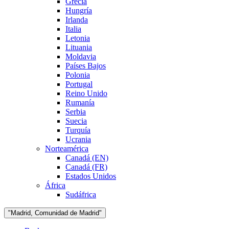
Grecia
Hungría
Irlanda
Italia
Letonia
Lituania
Moldavia
Países Bajos
Polonia
Portugal
Reino Unido
Rumanía
Serbia
Suecia
Turquía
Ucrania
Norteamérica
Canadá (EN)
Canadá (FR)
Estados Unidos
África
Sudáfrica
"Madrid, Comunidad de Madrid"