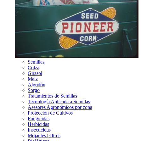
Semillas
Colza
Girasol
Maíz
Algodón
Sorgo
Tratamientos de Semillas
Tecnología Aplicada a Semillas
Asesores Agronómicos por zona
Protección de Cultivos
Fungicidas
Herbicidas
Insecticidas
Mojantes | Otros