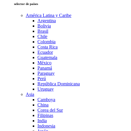
selector de países
América Latina y Caribe
Argentina
Bolivia
Brasil
Chile
Colombia
Costa Rica
Ecuador
Guatemala
México
Panamá
Paraguay
Perú
República Dominicana
Uruguay
Asia
Camboya
China
Corea del Sur
Filipinas
India
Indonesia