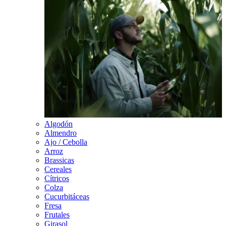
Algodón
Almendro
Ajo / Cebolla
Arroz
Brassicas
Cereales
Cítricos
Colza
Cucurbitáceas
Fresa
Frutales
Girasol