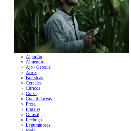
Algodón
Almendro
Ajo / Cebolla
Arroz
Brassicas
Cereales
Cítricos
Colza
Cucurbitáceas
Fresa
Frutales
Girasol
Lechuga
Leguminosas
Maíz