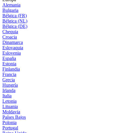
Alemania
Bulgaria
Bélgica (FR)
Bélgica (NL)
Bélgica (DE)
Chequia
Croacia
Dinamarca
Eslovaquia
Eslovenia
España
Estonia
Finlandia
Francia
Grecia
Hungría
Irlanda
Italia
Letonia
Lituania
Moldavia
Países Bajos
Polonia
Portugal