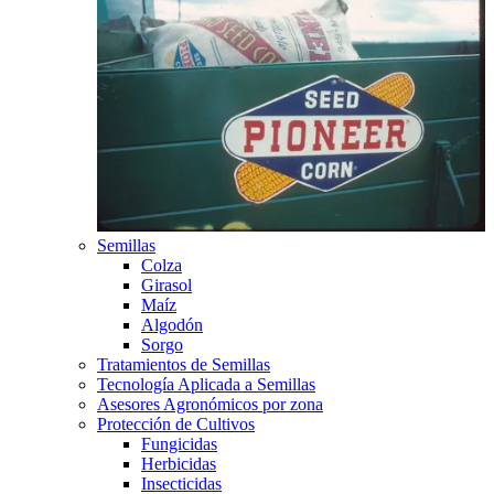
Semillas
Colza
Girasol
Maíz
Algodón
Sorgo
Tratamientos de Semillas
Tecnología Aplicada a Semillas
Asesores Agronómicos por zona
Protección de Cultivos
Fungicidas
Herbicidas
Insecticidas