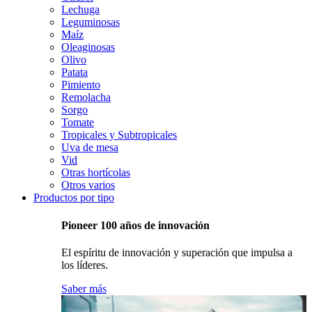
Lechuga
Leguminosas
Maíz
Oleaginosas
Olivo
Patata
Pimiento
Remolacha
Sorgo
Tomate
Tropicales y Subtropicales
Uva de mesa
Vid
Otras hortícolas
Otros varios
Productos por tipo
Pioneer 100 años de innovación
El espíritu de innovación y superación que impulsa a
los líderes.
Saber más