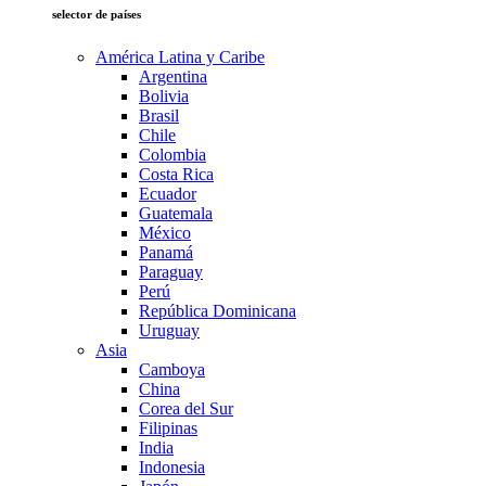
selector de países
América Latina y Caribe
Argentina
Bolivia
Brasil
Chile
Colombia
Costa Rica
Ecuador
Guatemala
México
Panamá
Paraguay
Perú
República Dominicana
Uruguay
Asia
Camboya
China
Corea del Sur
Filipinas
India
Indonesia