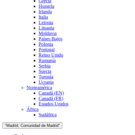
Grecia
Hungría
Irlanda
Italia
Letonia
Lituania
Moldavia
Países Bajos
Polonia
Portugal
Reino Unido
Rumanía
Serbia
Suecia
Turquía
Ucrania
Norteamérica
Canadá (EN)
Canadá (FR)
Estados Unidos
África
Sudáfrica
"Madrid, Comunidad de Madrid"