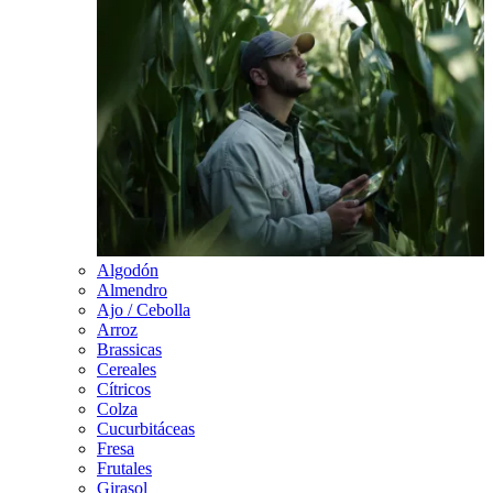
Algodón
Almendro
Ajo / Cebolla
Arroz
Brassicas
Cereales
Cítricos
Colza
Cucurbitáceas
Fresa
Frutales
Girasol