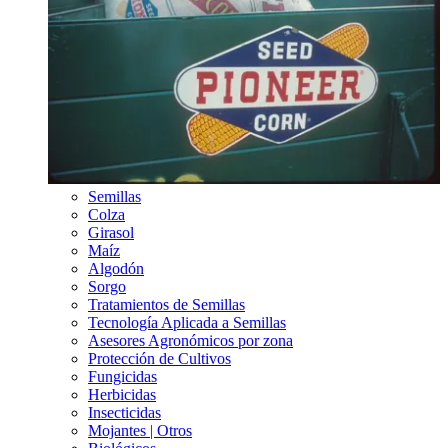
Semillas
Colza
Girasol
Maíz
Algodón
Sorgo
Tratamientos de Semillas
Tecnología Aplicada a Semillas
Asesores Agronómicos por zona
Protección de Cultivos
Fungicidas
Herbicidas
Insecticidas
Mojantes | Otros