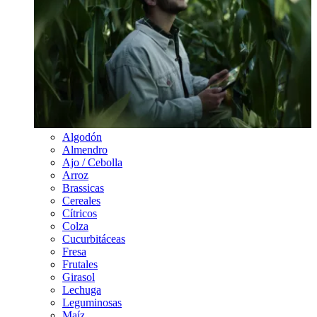
Algodón
Almendro
Ajo / Cebolla
Arroz
Brassicas
Cereales
Cítricos
Colza
Cucurbitáceas
Fresa
Frutales
Girasol
Lechuga
Leguminosas
Maíz