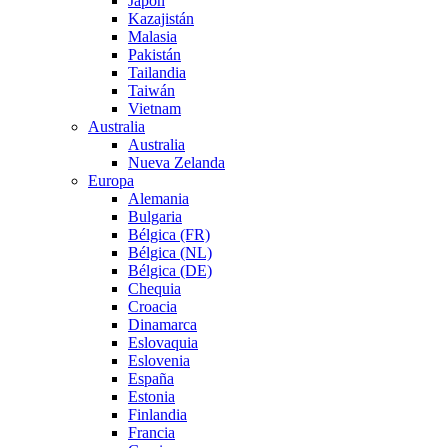
Japón
Kazajistán
Malasia
Pakistán
Tailandia
Taiwán
Vietnam
Australia
Australia
Nueva Zelanda
Europa
Alemania
Bulgaria
Bélgica (FR)
Bélgica (NL)
Bélgica (DE)
Chequia
Croacia
Dinamarca
Eslovaquia
Eslovenia
España
Estonia
Finlandia
Francia