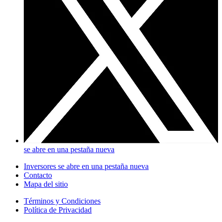
se abre en una pestaña nueva
Inversores
se abre en una pestaña nueva
Contacto
Mapa del sitio
Términos y Condiciones
Política de Privacidad