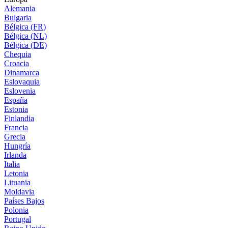
Alemania
Bulgaria
Bélgica (FR)
Bélgica (NL)
Bélgica (DE)
Chequia
Croacia
Dinamarca
Eslovaquia
Eslovenia
España
Estonia
Finlandia
Francia
Grecia
Hungría
Irlanda
Italia
Letonia
Lituania
Moldavia
Países Bajos
Polonia
Portugal