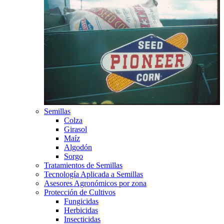
Semillas
Colza
Girasol
Maíz
Algodón
Sorgo
Tratamientos de Semillas
Tecnología Aplicada a Semillas
Asesores Agronómicos por zona
Protección de Cultivos
Fungicidas
Herbicidas
Insecticidas