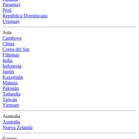
Paraguay
Perú
República Dominicana
Uruguay
Asia
Camboya
China
Corea del Sur
Filipinas
India
Indonesia
Japón
Kazajistán
Malasia
Pakistán
Tailandia
Taiwán
Vietnam
Australia
Australia
Nueva Zelanda
Europa