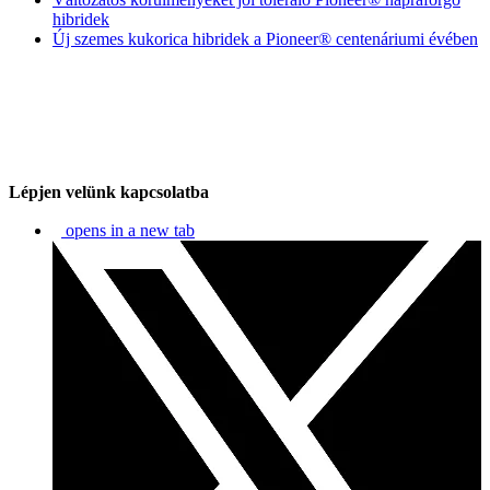
hibridek
Új szemes kukorica hibridek a Pioneer® centenáriumi évében
Lépjen velünk kapcsolatba
opens in a new tab