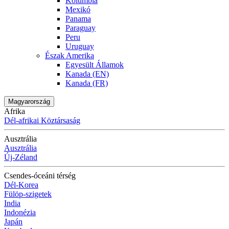
Kolumbia
Mexikó
Panama
Paraguay
Peru
Uruguay
Észak Amerika
Egyesült Államok
Kanada (EN)
Kanada (FR)
Magyarország
Afrika
Dél-afrikai Köztársaság
Ausztrália
Ausztrália
Új-Zéland
Csendes-óceáni térség
Dél-Korea
Fülöp-szigetek
India
Indonézia
Japán