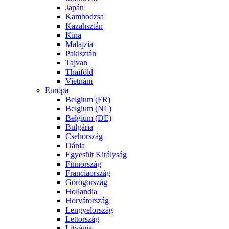
Japán
Kambodzsa
Kazahsztán
Kína
Malajzia
Pakisztán
Tajvan
Thaiföld
Vietnám
Európa
Belgium (FR)
Belgium (NL)
Belgium (DE)
Bulgária
Csehország
Dánia
Egyesült Királyság
Finnország
Franciaország
Görögország
Hollandia
Horvátország
Lengyelország
Lettország
Litvánia