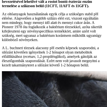
bevezetésével lehetővé vált a rostot bontó észteráz enzim
termelése a szilázson belül (11CFT, 11AFT és 11GFT).
Az oltóanyagok használatának egyik célja a szükséges stabil pH
elérése. Alapvetően a legtöbb szilázs eléri ezt, viszont egyáltalán
nem mindegy, hogy mennyi idő alatt és mennyi cukor árán. A
Pioneer 1978 óta foglalkozik a baktérium törzsekkel, azóta sikerült
kifejleszteni egy növényspecifikus termékkört, amire azért volt
szükség, mert ugyanaz a baktérium korántsem működik ugyanúgy
különböző növényeken.
A L. buchneri törzsek alacsony pH esetén képesek szaporodni, a
silózást követően igényelnek 1-2 hónapot olyan metabolitok
előállításához (ecetsav, 1,2-propilénglikol), amelyek gátolják az
élesztőgombák szaporodását. Ezért nem volt javasolt megnyitni a
kezelt takarmányteret a silózást követő 1-2 hónapon belül.