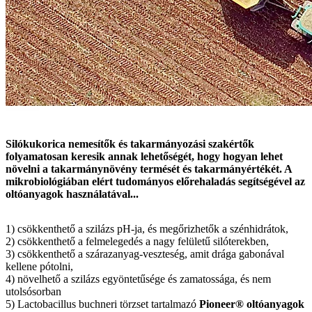
Silókukorica nemesítők és takarmányozási szakértők
folyamatosan keresik annak lehetőségét, hogy hogyan lehet
növelni a takarmánynövény termését és takarmányértékét. A
mikrobiológiában elért tudományos előrehaladás segítségével az
oltóanyagok használatával...
1) csökkenthető a szilázs pH-ja, és megőrizhetők a szénhidrátok,
2) csökkenthető a felmelegedés a nagy felületű silóterekben,
3) csökkenthető a szárazanyag-veszteség, amit drága gabonával
kellene pótolni,
4) növelhető a szilázs egyöntetűsége és zamatossága, és nem
utolsósorban
5) Lactobacillus buchneri törzset tartalmazó
Pioneer® oltóanyagok