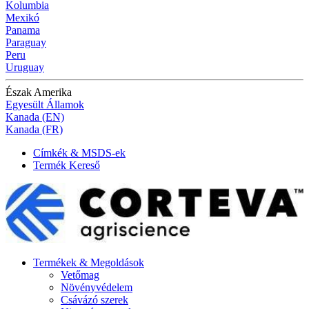
Kolumbia
Mexikó
Panama
Paraguay
Peru
Uruguay
Észak Amerika
Egyesült Államok
Kanada (EN)
Kanada (FR)
Címkék & MSDS-ek
Termék Kereső
Termékek & Megoldások
Vetőmag
Növényvédelem
Csávázó szerek