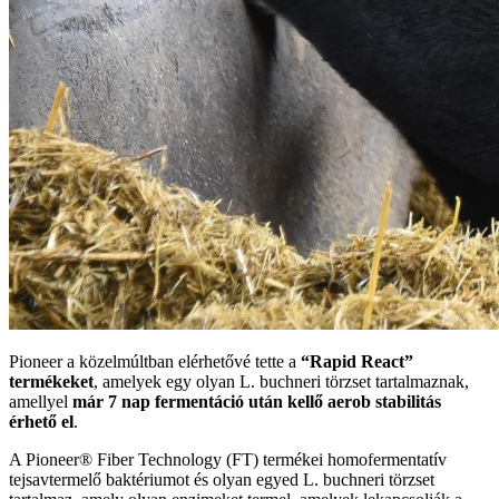
Pioneer a közelmúltban elérhetővé tette a
“Rapid React”
termékeket
, amelyek egy olyan L. buchneri törzset tartalmaznak,
amellyel
már 7 nap fermentáció után kellő aerob stabilitás
érhető el
.
A Pioneer® Fiber Technology (FT) termékei homofermentatív
tejsavtermelő baktériumot és olyan egyed L. buchneri törzset