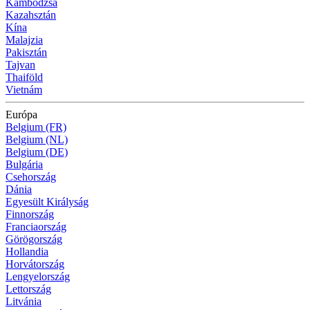
Kambodzsa
Kazahsztán
Kína
Malajzia
Pakisztán
Tajvan
Thaiföld
Vietnám
Európa
Belgium (FR)
Belgium (NL)
Belgium (DE)
Bulgária
Csehország
Dánia
Egyesült Királyság
Finnország
Franciaország
Görögország
Hollandia
Horvátország
Lengyelország
Lettország
Litvánia