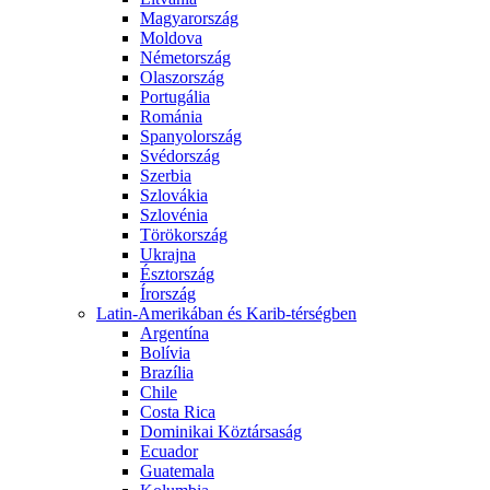
Magyarország
Moldova
Németország
Olaszország
Portugália
Románia
Spanyolország
Svédország
Szerbia
Szlovákia
Szlovénia
Törökország
Ukrajna
Észtország
Írország
Latin-Amerikában és Karib-térségben
Argentína
Bolívia
Brazília
Chile
Costa Rica
Dominikai Köztársaság
Ecuador
Guatemala