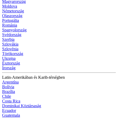
Magyarország
Moldova
Németország
Olaszország
Portugália
Románia
Spanyolország
Svédország
Szerbia
Szlovákia
Szlovénia
Törökország
Ukrajna
Észtország
Írország
Latin-Amerikában és Karib-térségben
Argentína
Bolívia
Brazília
Chile
Costa Rica
Dominikai Köztársaság
Ecuador
Guatemala