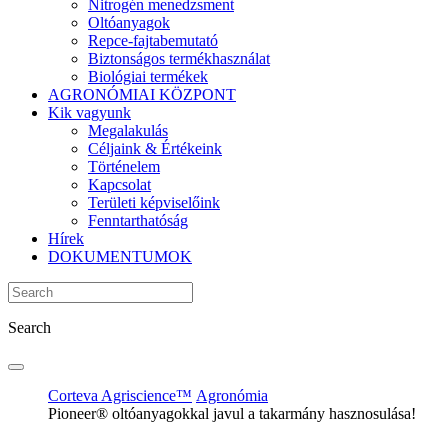
Nitrogén menedzsment
Oltóanyagok
Repce-fajtabemutató
Biztonságos termékhasználat
Biológiai termékek
AGRONÓMIAI KÖZPONT
Kik vagyunk
Megalakulás
Céljaink & Értékeink
Történelem
Kapcsolat
Területi képviselőink
Fenntarthatóság
Hírek
DOKUMENTUMOK
Search
Corteva Agriscience™
Agronómia
Pioneer® oltóanyagokkal javul a takarmány hasznosulása!