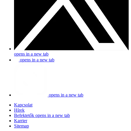
opens in a new tab
opens in a new tab
opens in a new tab
Kapcsolat
Hírek
Befektetők
opens in a new tab
Karrier
Sitemap