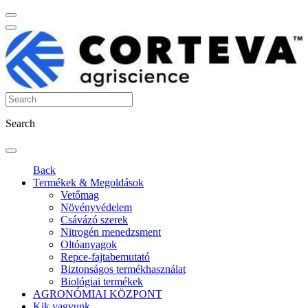
Search
Back
Termékek & Megoldások
Vetőmag
Növényvédelem
Csávázó szerek
Nitrogén menedzsment
Oltóanyagok
Repce-fajtabemutató
Biztonságos termékhasználat
Biológiai termékek
AGRONÓMIAI KÖZPONT
Kik vagyunk