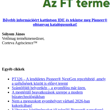
Bővebb információért kattintson IDE és tekintse meg Pioneer®
oltóanyag katalógusunkat!
Sólyom János
Vetőmag termékmenedzser,
Corteva Agriscience™
Egyéb cikkek
PT326 – A lendületes Pioneer® NextGen repcehibrid, amely
a szélsőségek között is előnyt teremt
Szántóföldi helyzetkép – a gyomflóra már üzen.
A megtérülő beavatkozások szerepe a modern
búzatechnológiákban
Nem a megszokott gyomhelyzet várható 2026-ban
kukoricában!
Változatos körülményeket jól toleráló Pioneer® napraforgó