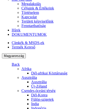
Megalakulás
Céljaink & Értékeink
Történelem
Kapcsolat
Területi képviselőink
Fenntarthatóság
Hírek
DOKUMENTUMOK
Címkék & MSDS-ek
Termék Kereső
Magyarország
Back
Afrika
Dél-afrikai Köztársaság
Ausztrália
Ausztrália
Új-Zéland
Csendes-óceáni térség
Dél-Korea
Fülöp-szigetek
India
Indonézia