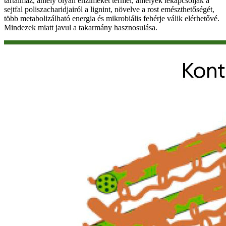
tartalmaz, amely olyan enzimeket termel, amelyek lekapcsolják a
sejtfal poliszacharidjairól a lignint, növelve a rost emészthetőségét,
több metabolizálható energia és mikrobiális fehérje válik elérhetővé.
Mindezek miatt javul a takarmány hasznosulása.