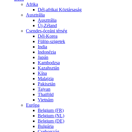
Afrika
Dél-afrikai Köztársaság
Ausztrália
Ausztrália
Új-Zéland
Csendes-óceáni térség
Dél-Korea
Fülöp-szigetek
India
Indonézia
Japán
Kambodzsa
Kazahsztán
Kína
Malajzia
Pakisztán
Tajvan
Thaiföld
Vietnám
Európa
Belgium (FR)
Belgium (NL)
Belgium (DE)
Bulgária
Csehország