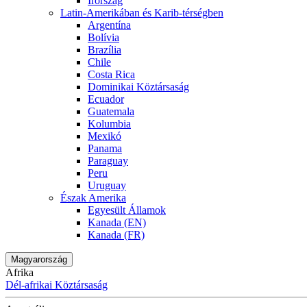
Írország
Latin-Amerikában és Karib-térségben
Argentína
Bolívia
Brazília
Chile
Costa Rica
Dominikai Köztársaság
Ecuador
Guatemala
Kolumbia
Mexikó
Panama
Paraguay
Peru
Uruguay
Észak Amerika
Egyesült Államok
Kanada (EN)
Kanada (FR)
Magyarország
Afrika
Dél-afrikai Köztársaság