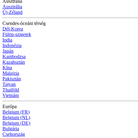
Ausztrália
Ausztrália
Új-Zéland
Csendes-óceáni térség
Dél-Korea
Fülöp-szigetek
India
Indonézia
Japán
Kambodzsa
Kazahsztán
Kína
Malajzia
Pakisztán
Tajvan
Thaiföld
Vietnám
Európa
Belgium (FR)
Belgium (NL)
Belgium (DE)
Bulgária
Csehország