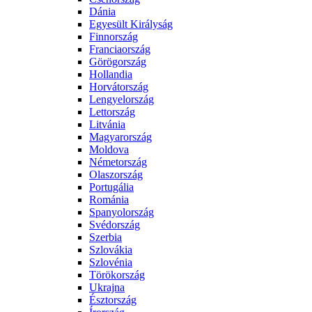
Dánia
Egyesült Királyság
Finnország
Franciaország
Görögország
Hollandia
Horvátország
Lengyelország
Lettország
Litvánia
Magyarország
Moldova
Németország
Olaszország
Portugália
Románia
Spanyolország
Svédország
Szerbia
Szlovákia
Szlovénia
Törökország
Ukrajna
Észtország