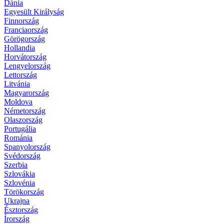
Dánia
Egyesült Királyság
Finnország
Franciaország
Görögország
Hollandia
Horvátország
Lengyelország
Lettország
Litvánia
Magyarország
Moldova
Németország
Olaszország
Portugália
Románia
Spanyolország
Svédország
Szerbia
Szlovákia
Szlovénia
Törökország
Ukrajna
Észtország
Írország