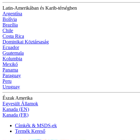
Latin-Amerikában és Karib-térségben
Argentína
Bolívia
Brazília
Chile
Costa Rica
Dominikai Köztársaság
Ecuador
Guatemala
Kolumbia
Mexikó
Panama
Paraguay
Peru
Uruguay
Észak Amerika
Egyesült Államok
Kanada (EN)
Kanada (FR)
Címkék & MSDS-ek
Termék Kereső