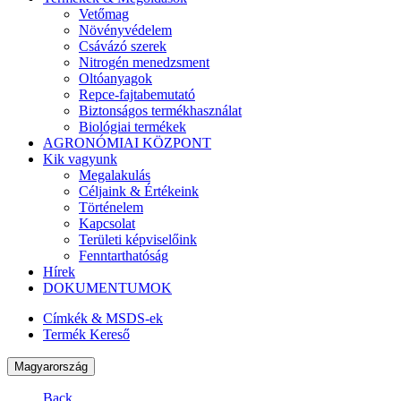
Vetőmag
Növényvédelem
Csávázó szerek
Nitrogén menedzsment
Oltóanyagok
Repce-fajtabemutató
Biztonságos termékhasználat
Biológiai termékek
AGRONÓMIAI KÖZPONT
Kik vagyunk
Megalakulás
Céljaink & Értékeink
Történelem
Kapcsolat
Területi képviselőink
Fenntarthatóság
Hírek
DOKUMENTUMOK
Címkék & MSDS-ek
Termék Kereső
Magyarország
Back