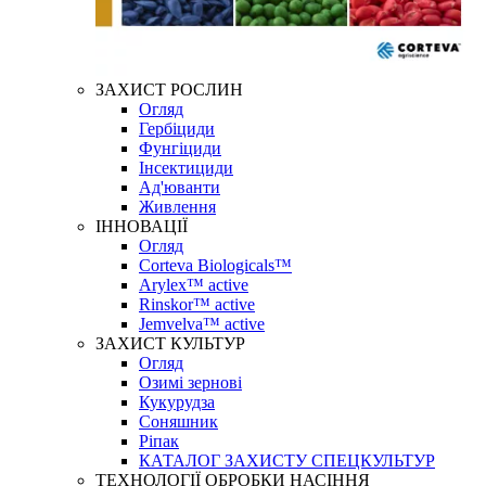
ЗАХИСТ РОСЛИН
Огляд
Гербіциди
Фунгіциди
Інсектициди
Ад'юванти
Живлення
ІННОВАЦІЇ
Огляд
Corteva Biologicals™
Arylex™ active
Rinskor™ active
Jemvelva™ active
ЗАХИСТ КУЛЬТУР
Огляд
Озимі зернові
Кукурудза
Соняшник
Ріпак
КАТАЛОГ ЗАХИСТУ СПЕЦКУЛЬТУР
ТЕХНОЛОГІЇ ОБРОБКИ НАСІННЯ