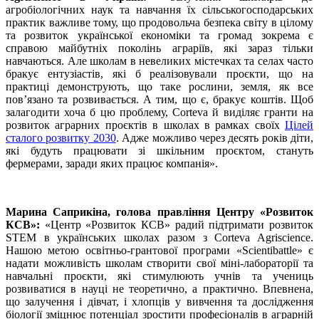
агробіологічних наук та навчання їх сільськогосподарських
практик важливе тому, що продовольча безпека світу в цілому
та розвиток української економіки та громад зокрема є
справою майбутніх поколінь аграріїв, які зараз тільки
навчаються. Але школам в невеликих містечках та селах часто
бракує ентузіастів, які б реалізовували проєкти, що на
практиці демонструють, що таке рослини, земля, як все
пов’язано та розвивається. А тим, що є, бракує коштів. Щоб
залагодити хоча б цю проблему, Corteva й виділяє гранти на
розвиток аграрних проєктів в школах в рамках своїх
Цілей
сталого розвитку 2030
. Адже можливо через десять років діти,
які будуть працювати зі шкільним проєктом, стануть
фермерами, заради яких працює компанія».
Марина Саприкіна, голова правління Центру «Розвиток
КСВ»:
«Центр «Розвиток КСВ» радий підтримати розвиток
STEM в українських школах разом з Corteva Agriscience.
Нашою метою освітньо-грантової програми «Scientibattle» є
надати можливість школам створити свої міні-лабораторії та
навчальні проєкти, які стимулюють учнів та учениць
розвиватися в науці не теоретично, а практично. Впевнена,
що залучення і дівчат, і хлопців у вивчення та дослідження
біології зміцнює потенціал зростити професіоналів в аграрній