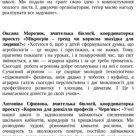
школі. Ми подали на грант свою ідею з компостування
опалого листя. І, дякуючи організаторам, тепер маємо нагоду
реалізувати все задумане».
Оксана Морозюк, вчителька біології, координаторка
проєкту
«Мікрогрін – тренд чи корисна знахідка для
людини?»:
«Хотілося б, щоб у дітей сформувалася думка, що
агробіологія – це модно і престижно, а не важко. Тому,
прагнемо показати і на уроках, і в позаурочний час, що світ
змінюється, а ми — аграрна країна і за це треба триматись.
Сьогодні робота агронома добре оплачувана і на неї є попит.
Сучасний агроном — це скоріше молодий технологічно
«підкований» фахівець, аніж дядько у чоботях і куфайці, а
аграрна галузь сьогодні перспективна і дає можливості для
професійного розвитку і хлопцям, і дівчатам. І Це і
намагаємося донести до своїх учнів».
Антоніна Єфимова, вчителька біології, координаторка
проєкту «Корисна для довкілля професія – Черв'як»:
«Учні
нашої школі із задоволенням займаються озелененням
шкільних кабінетів, коридорів та пришкільної ділянки. Ми
розводимо чудові, різноманітні кімнатні рослини, які
очищують та зволожують повітря, постійно займаємося