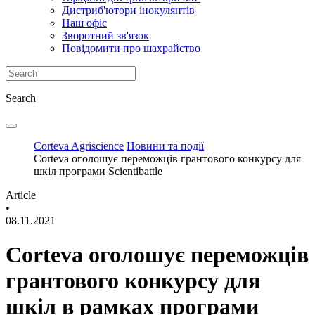
Дистриб'ютори інокулянтів
Наш офіс
Зворотний зв'язок
Повідомити про шахрайство
Search
Corteva Agriscience
Новини та події
Corteva оголошує переможців грантового конкурсу для
шкіл програми Scientibattle
Article
•
08.11.2021
Corteva оголошує переможців
грантового конкурсу для
шкіл в рамках програми