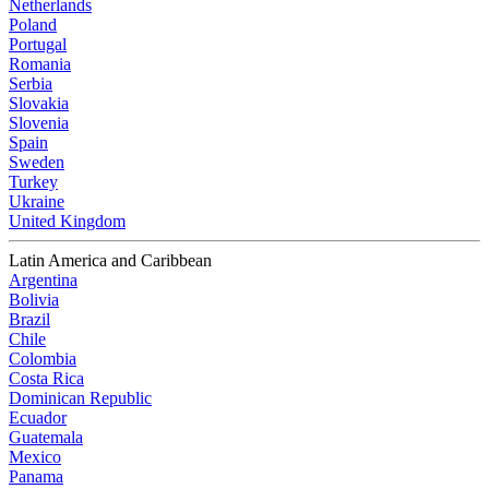
Netherlands
Poland
Portugal
Romania
Serbia
Slovakia
Slovenia
Spain
Sweden
Turkey
Ukraine
United Kingdom
Latin America and Caribbean
Argentina
Bolivia
Brazil
Chile
Colombia
Costa Rica
Dominican Republic
Ecuador
Guatemala
Mexico
Panama