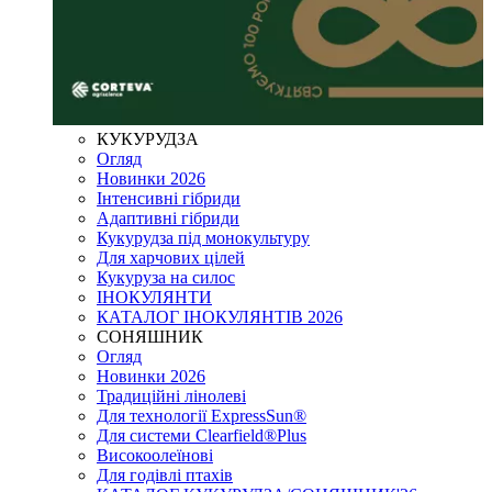
КУКУРУДЗА
Огляд
Новинки 2026
Інтенсивні гібриди
Адаптивні гібриди
Кукурудза під монокультуру
Для харчових цілей
Кукуруза на силос
ІНОКУЛЯНТИ
КАТАЛОГ ІНОКУЛЯНТІВ 2026
СОНЯШНИК
Огляд
Новинки 2026
Традиційні лінолеві
Для технології ExpressSun®
Для системи Clearfield®Plus
Високоолеїнові
Для годівлі птахів