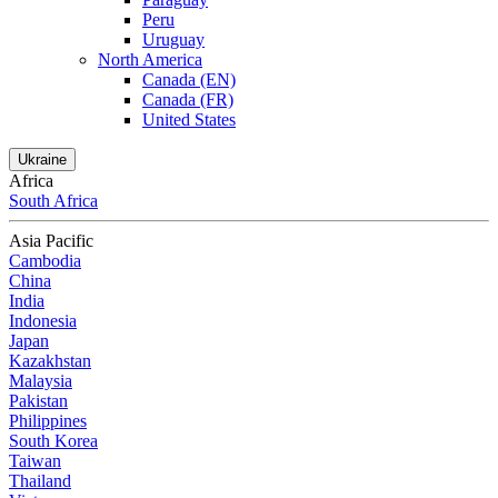
Peru
Uruguay
North America
Canada (EN)
Canada (FR)
United States
Ukraine
Africa
South Africa
Asia Pacific
Cambodia
China
India
Indonesia
Japan
Kazakhstan
Malaysia
Pakistan
Philippines
South Korea
Taiwan
Thailand