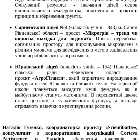
Очікуваний результат -
навчання дітей основ
відновлюваного землеробства, пояснення на практиці
принципів збереження ґрунтів.
Сарненський ліцей №4
(кількість учнів – 843) м. Сарни
Рівненської області – проєкт
«Мікрогрін – тренд чи
корисна знахідка для людини?»
. Проєкт передбачає
організацію простору для вирощування мікрозелені з
різними умовами для дослідження з метою зацікавлення
учнів агробіологією та агрохімією.
Юрківський ліцей
(кількість учнів – 154) Паланської
сільської ради Черкаської області –
проєкт
«АгроГіганти»
, який сприятиме вирощуванню
фундука в селі Юрківка та ближніх селах. На території
школи планується висадити кущі фундука, які в
майбутньому стануть маточними. В перспективі школа
стане центром з культивування фундуку, а школярі
отримають навички з культивування рослин.
Наталія Гузенко, координаторка проєкту «Scientibattle»,
консультант з корпоративних комунікацій Corteva
Agriscience в Україні:
«Залучення школярів до