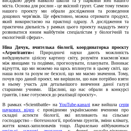
висадкою дерев навколо школи та у парковій зоні нашого
міста. Основа для рослин - це якісний грунт. Саме тому темою
нашого проекту ми обрали дослідження та розведення
дощових черв'яків. Це ефективно, можна отримати продукт,
який використаємо на практиці одразу. А дослідження та
практична діяльність у рамках цього проекту нададуть змогу
розвиватися юним майбутнім спеціалістам у біологічній та
екологічній сферах».
Ніна Дячук, вчителька біології, координаторка проєкту
«Агрогіганти»:
Природничі науки дають можливість
вибудовувати цілісну картину світу, розуміти взаємозв`язки
між явищами та подіями, прогнозувати, планувати. Виникає
відчуття, що ми можемо на щось вплинути в цьому світі, що
наша воля та розум не безсилі, що ми маємо значення. Тому,
почув про даний проект, ми вирішили, шо нам потрібно взяти
в ньому участь для детальнішого вивчення даної галузі
старшими учнями. Щасливі, що нас обрали в конкурсі
грантів, і вже готуємося до реалізації проєкту».
В рамках «Scientibattle» на
YouTube-каналі
вже вийшла
серія
наукових відео
c провідними українськими вченими про
складні аспекти біології, які впливають на сільське
господарство – біотехнології, проблеми ґрунтів, зміни клімату,
життя комах-запилювачів тощо.
Паралельно відбуваються
шкільні наукові змагання
у формі онлайн-вікторин,