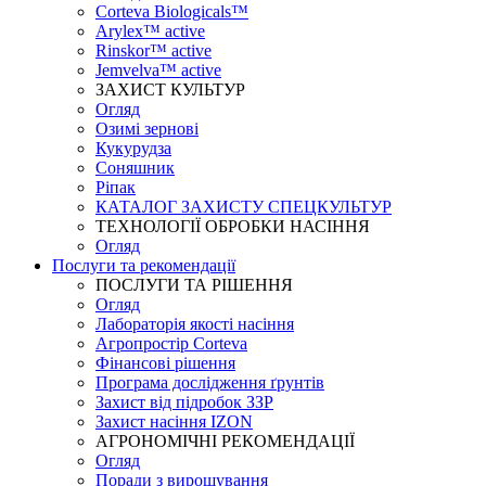
Corteva Biologicals™
Arylex™ active
Rinskor™ active
Jemvelva™ active
ЗАХИСТ КУЛЬТУР
Огляд
Озимі зернові
Кукурудза
Соняшник
Ріпак
КАТАЛОГ ЗАХИСТУ СПЕЦКУЛЬТУР
ТЕХНОЛОГІЇ ОБРОБКИ НАСІННЯ
Огляд
Послуги та рекомендації
ПОСЛУГИ ТА РІШЕННЯ
Огляд
Лабораторія якості насіння
Агропростір Corteva
Фінансові рішення
Програма дослідження ґрунтів
Захист від підробок ЗЗР
Захист насіння IZON
АГРОНОМІЧНІ РЕКОМЕНДАЦІЇ
Огляд
Поради з вирощування