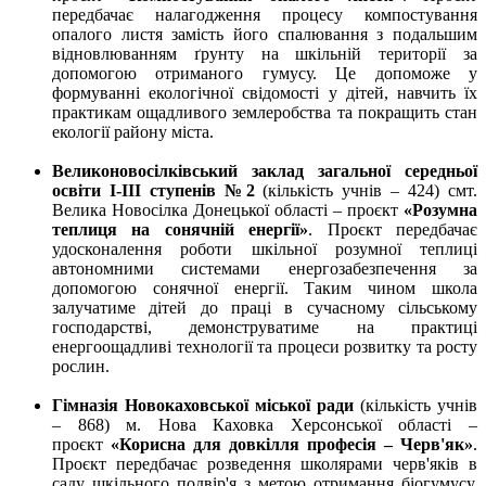
передбачає налагодження процесу компостування
опалого листя замість його спалювання з подальшим
відновлюванням ґрунту на шкільній території за
допомогою отриманого гумусу. Це допоможе у
формуванні екологічної свідомості у дітей, навчить їх
практикам ощадливого землеробства та покращить стан
екології району міста.
Великоновосілківський заклад загальної середньої
освіти І-ІІІ ступенів №2
(кількість учнів – 424) смт.
Велика Новосілка Донецької області – проєкт
«Розумна
теплиця на сонячній енергії»
. Проєкт передбачає
удосконалення роботи шкільної розумної теплиці
автономними системами енергозабезпечення за
допомогою сонячної енергії. Таким чином школа
залучатиме дітей до праці в сучасному сільському
господарстві, демонструватиме на практиці
енергоощадливі технології та процеси розвитку та росту
рослин.
Гімназія Новокаховської міської ради
(кількість учнів
– 868) м. Нова Каховка Херсонської області –
проєкт
«Корисна для довкілля професія – Черв'як»
.
Проєкт передбачає розведення школярами черв'яків в
саду шкільного подвір'я з метою отримання біогумусу.