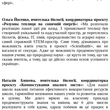
сфері».
Ольга Йосенко, вчителька біології, координаторка проєкту
«Розумна теплиця на сонячній енергії»:
«Ми розпочали
реалізацію нашої ідеї рік назад. З пришкільної теплиці був
створений унікальний та надсучасний простір, де переплелись
біологія, фізика, ІТ, хімія, природознавство та аграрні науки -
самий справжній STEM-простір. Саме тому, дізнавшись про
можливість взяти участь в проекті «Scientibattle», ми не
вагалися ні секунди. Адже це можливість продемонструвати
нашим учням, що природниці науки - це круто не тому, що так
сказав вчитель, а тому, що це дійсно основа основ успішного
українця».
Наталія Бишева,
вчителька біології, координаторка
проєкту «Компостування опалого листя»:
«Для нашої
школи важливі питання ефективного використання ресурсів
школи, гармонійне виховання наших учнів та розвиток школи
в цілому. Ми довго мріяли на власному прикладі
продемонструвати знання та вміння, які б діти змогли
реалізувати в себе вдома, одразу побачив як це працює в