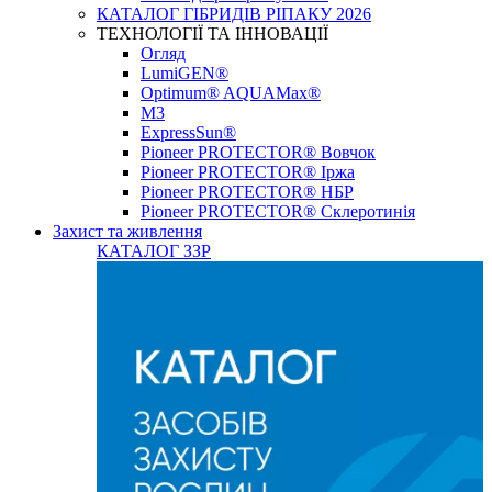
КАТАЛОГ ГІБРИДІВ РІПАКУ 2026
ТЕХНОЛОГІЇ ТА ІННОВАЦІЇ
Огляд
LumiGEN®
Optimum® AQUAMax®
М3
ExpressSun®
Pioneer PROTECTOR® Вовчок
Pioneer PROTECTOR® Іржа
Pioneer PROTECTOR® НБР
Pioneer PROTECTOR® Склеротинія
Захист та живлення
КАТАЛОГ ЗЗР