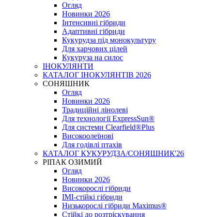
Огляд
Новинки 2026
Інтенсивні гібриди
Адаптивні гібриди
Кукурудза під монокультуру
Для харчових цілей
Кукуруза на силос
ІНОКУЛЯНТИ
КАТАЛОГ ІНОКУЛЯНТІВ 2026
СОНЯШНИК
Огляд
Новинки 2026
Традиційні лінолеві
Для технології ExpressSun®
Для системи Clearfield®Plus
Високоолеїнові
Для годівлі птахів
КАТАЛОГ КУКУРУДЗА/СОНЯШНИК'26
РІПАК ОЗИМИЙ
Огляд
Новинки 2026
Високорослі гібриди
IMI-стійкі гібриди
Низькорослі гібриди Maximus®
Стійкі до розтріскування