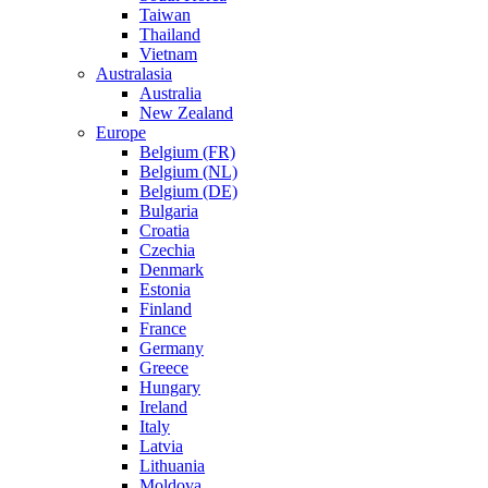
Taiwan
Thailand
Vietnam
Australasia
Australia
New Zealand
Europe
Belgium (FR)
Belgium (NL)
Belgium (DE)
Bulgaria
Croatia
Czechia
Denmark
Estonia
Finland
France
Germany
Greece
Hungary
Ireland
Italy
Latvia
Lithuania
Moldova