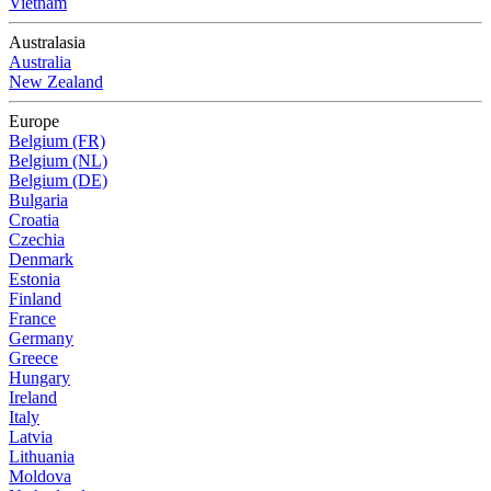
Vietnam
Australasia
Australia
New Zealand
Europe
Belgium (FR)
Belgium (NL)
Belgium (DE)
Bulgaria
Croatia
Czechia
Denmark
Estonia
Finland
France
Germany
Greece
Hungary
Ireland
Italy
Latvia
Lithuania
Moldova