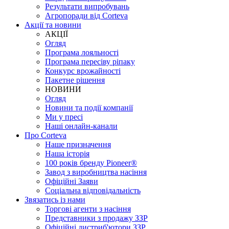
Результати випробувань
Агропоради від Corteva
Акції та новини
АКЦІЇ
Огляд
Програма лояльності
Програма пересіву ріпаку
Конкурс врожайності
Пакетне рішення
НОВИНИ
Огляд
Новини та події компанії
Ми у пресі
Наші онлайн-канали
Про Corteva
Наше призначення
Наша історія
100 років бренду Pioneer®
Завод з виробництва насіння
Офіційні Заяви
Соціальна відповідальність
Звязатись із нами
Торгові агенти з насіння
Представники з продажу ЗЗР
Офіційні дистриб'ютори ЗЗР