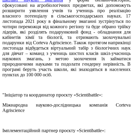
сфокусовані на агробіологічних предметах, які допоможуть
розширити уявлення учнів та учениць про реалізацію
власного потенціалу в сільськогосподарських науках. 17
листопада 2021 року в фінальному змаганні зустрінуться по
чотири переможця від кожного регіону та буде обрано трійку
лідерів, які розділять подарунковий фонд - обладнання для
кабінетів хімії та біології, та отримають заохочувальні
подарунки від Corteva Agriscience.
Також протягом наприкінці
листопада відбудеться віртуальний табір з біологічних наук
для дівчат – команд з учениць шостих класів шкіл-учасниць
наукових змагань, з метою заохочення їх займатися
природничими науками та подолати гендерну нерівність. В
програмі беруть участь школи, які знаходяться в населених
пунктах до 100 000 осіб.
"Ініціатор та координатор проєкту «Scientibattle»:
Міжнародна науково-дослідницька компанія Corteva
Agriscience
Імплементаційний партнер проєкту «Scientibattle»: