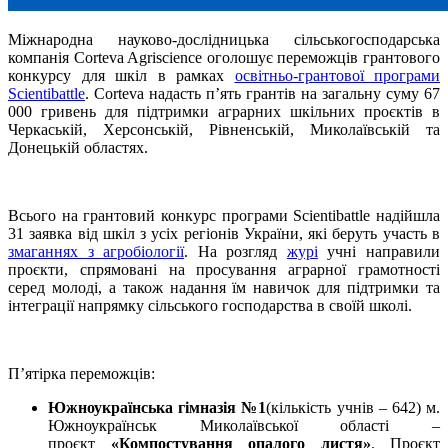
Міжнародна науково-дослідницька сільськогосподарська
компанія Corteva Agriscience оголошує переможців грантового
конкурсу для шкіл в рамках
освітньо-грантової програми
Scientibattle
. Corteva надасть п’ять грантів на загальну суму 67
000 гривень для підтримки аграрних шкільних проєктів в
Черкаській, Херсонській, Рівненській, Миколаївській та
Донецькій областях.
Всього на грантовий конкурс програми Scientibattle надійшла
31 заявка від шкіл з усіх регіонів України, які беруть участь в
змаганнях з агробіології
. На розгляд
журі
учні направили
проєкти, спрямовані на просування аграрної грамотності
серед молоді, а також надання їм навичок для підтримки та
інтеграції напрямку сільського господарства в своїй школі.
П’ятірка переможців:
Южноукраїнська гімназія №1
(кількість учнів – 642) м.
Южноукраїнськ Миколаївської області –
проєкт
«Компостування опалого листя»
. Проєкт