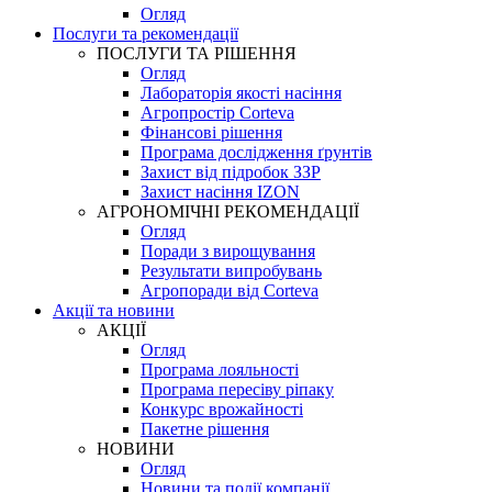
Огляд
Послуги та рекомендації
ПОСЛУГИ ТА РІШЕННЯ
Огляд
Лабораторія якості насіння
Агропростір Corteva
Фінансові рішення
Програма дослідження ґрунтів
Захист від підробок ЗЗР
Захист насіння IZON
АГРОНОМІЧНІ РЕКОМЕНДАЦІЇ
Огляд
Поради з вирощування
Результати випробувань
Агропоради від Corteva
Акції та новини
АКЦІЇ
Огляд
Програма лояльності
Програма пересіву ріпаку
Конкурс врожайності
Пакетне рішення
НОВИНИ
Огляд
Новини та події компанії