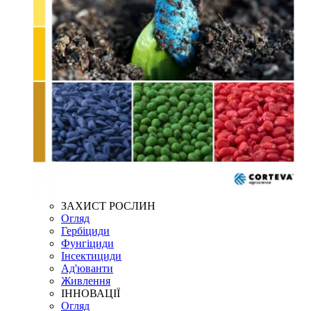
ЗАХИСТ РОСЛИН
Огляд
Гербіциди
Фунгіциди
Інсектициди
Ад'юванти
Живлення
ІННОВАЦІЇ
Огляд