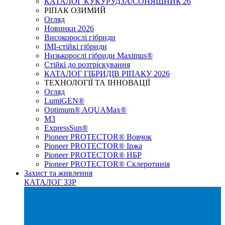
КАТАЛОГ КУКУРУДЗА/СОНЯШНИК'26
РІПАК ОЗИМИЙ
Огляд
Новинки 2026
Високорослі гібриди
IMI-стійкі гібриди
Низькорослі гібриди Maximus®
Стійкі до розтріскування
КАТАЛОГ ГІБРИДІВ РІПАКУ 2026
ТЕХНОЛОГІЇ ТА ІННОВАЦІЇ
Огляд
LumiGEN®
Optimum® AQUAMax®
М3
ExpressSun®
Pioneer PROTECTOR® Вовчок
Pioneer PROTECTOR® Іржа
Pioneer PROTECTOR® НБР
Pioneer PROTECTOR® Склеротинія
Захист та живлення
КАТАЛОГ ЗЗР