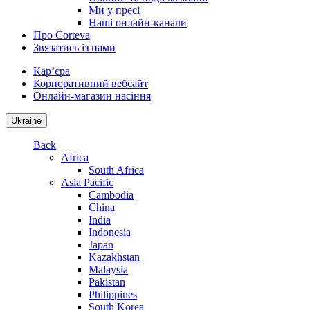
Ми у пресі
Наші онлайн-канали
Про Corteva
Звязатись із нами
Кар’єра
Корпоративний вебсайт
Онлайн-магазин насіння
Ukraine
Back
Africa
South Africa
Asia Pacific
Cambodia
China
India
Indonesia
Japan
Kazakhstan
Malaysia
Pakistan
Philippines
South Korea