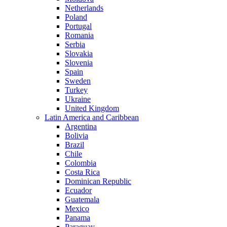
Netherlands
Poland
Portugal
Romania
Serbia
Slovakia
Slovenia
Spain
Sweden
Turkey
Ukraine
United Kingdom
Latin America and Caribbean
Argentina
Bolivia
Brazil
Chile
Colombia
Costa Rica
Dominican Republic
Ecuador
Guatemala
Mexico
Panama
Paraguay