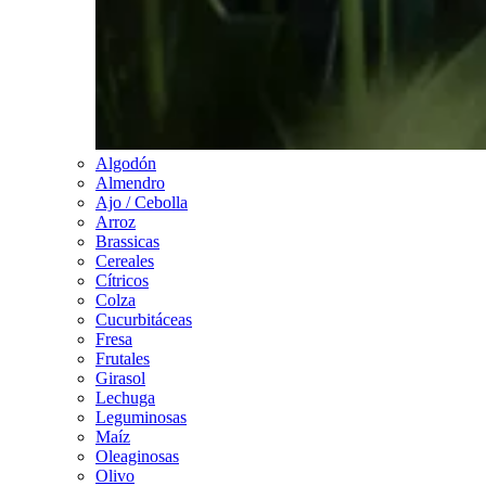
Algodón
Almendro
Ajo / Cebolla
Arroz
Brassicas
Cereales
Cítricos
Colza
Cucurbitáceas
Fresa
Frutales
Girasol
Lechuga
Leguminosas
Maíz
Oleaginosas
Olivo