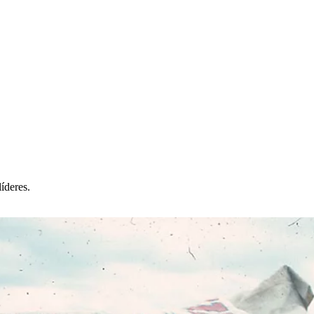
íderes.