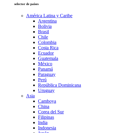
selector de países
América Latina y Caribe
Argentina
Bolivia
Brasil
Chile
Colombia
Costa Rica
Ecuador
Guatemala
México
Panamá
Paraguay
Perú
República Dominicana
Uruguay
Asia
Camboya
China
Corea del Sur
Filipinas
India
Indonesia