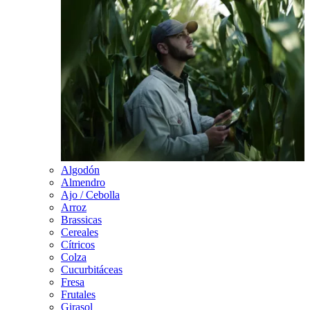
Algodón
Almendro
Ajo / Cebolla
Arroz
Brassicas
Cereales
Cítricos
Colza
Cucurbitáceas
Fresa
Frutales
Girasol