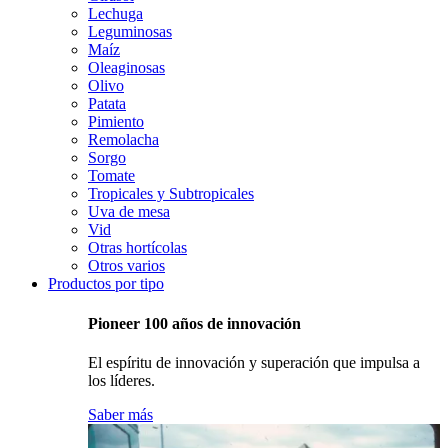
Lechuga
Leguminosas
Maíz
Oleaginosas
Olivo
Patata
Pimiento
Remolacha
Sorgo
Tomate
Tropicales y Subtropicales
Uva de mesa
Vid
Otras hortícolas
Otros varios
Productos por tipo
Pioneer 100 años de innovación
El espíritu de innovación y superación que impulsa a
los líderes.
Saber más