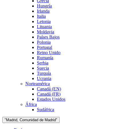
Grecia
Hungría
Irlanda
Italia
Letonia
Lituania
Moldavia
Países Bajos
Polonia
Portugal
Reino Unido
Rumanía
Serbia
Suecia
Turquía
Ucrania
Norteamérica
Canadá (EN)
Canadá (FR)
Estados Unidos
África
Sudáfrica
"Madrid, Comunidad de Madrid"