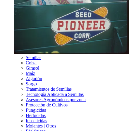
Semillas
Colza
Girasol
Maíz
Algodón
Sorgo
Tratamientos de Semillas
Tecnología Aplicada a Semillas
Asesores Agronómicos por zona
Protección de Cultivos
Fungicidas
Herbicidas
Insecticidas
Mojantes | Otros