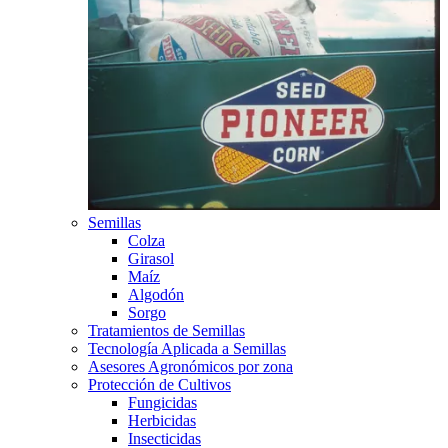
Semillas
Colza
Girasol
Maíz
Algodón
Sorgo
Tratamientos de Semillas
Tecnología Aplicada a Semillas
Asesores Agronómicos por zona
Protección de Cultivos
Fungicidas
Herbicidas
Insecticidas