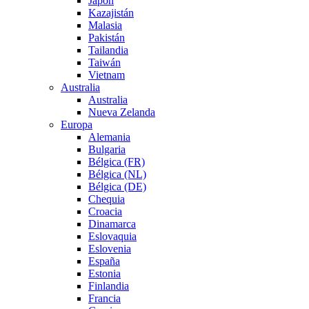
Japón
Kazajistán
Malasia
Pakistán
Tailandia
Taiwán
Vietnam
Australia
Australia
Nueva Zelanda
Europa
Alemania
Bulgaria
Bélgica (FR)
Bélgica (NL)
Bélgica (DE)
Chequia
Croacia
Dinamarca
Eslovaquia
Eslovenia
España
Estonia
Finlandia
Francia