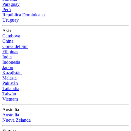
Paraguay
Perú
República Dominicana
Uruguay
Asia
Camboya
China
Corea del Sur
Filipinas
India
Indonesia
Japón
Kazajistán
Malasia
Pakistán
Tailandia
Taiwán
Vietnam
Australia
Australia
Nueva Zelanda
Europa