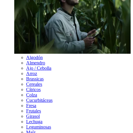
Algodón
Almendro
Ajo / Cebolla
Arroz
Brassicas
Cereales
Cítricos
Colza
Cucurbitáceas
Fresa
Frutales
Girasol
Lechuga
Leguminosas
Maíz