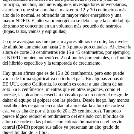
principio, muchos, incluidos algunos investigadores universitarios,
asumieron que si se cortaba el maíz entre 12 y 30 centímetros más
alto de lo normal, se obtendría un mayor valor energético y una
mayor NDFD. El alto valor energético se debe a que la cantidad fija
de grano se concentra en un volumen más pequeño de rastrojos
(hojas, tallos, vainas y espiguillas).
Lo que averiguamos fue que a mayores alturas de corte, los niveles
de almidón aumentaban hasta 2 o 3 puntos porcentuales. Al elevar la
altura de corte 30 centímetros (de 15 a 45 centímetros, por ejemplo),
el NDFD también aumentó en 2 o 4 puntos porcentuales, en función
del híbrido específico y la temporada de crecimiento.
Hay quien afirma que es de 15 a 20 centímetros, pero esto puede
variar de forma significativa en todo el país. En algunas zonas de
EE.UU., como California, lo común es cortar a una altura de tan
solo 5 a 8 centímetros; mientras que en otras regiones, como el
noreste, las picadoras cosechan más alto para no correr el riesgo de
dañar el equipo al golpear con las piedras. Desde luego, hay menos
posibilidades de ganar en calidad al aumentar la altura de corte si
esta ya es alta de por sí (más de 20 a 25 centímetros). Tampoco
parece lógico reducir el rendimiento del ensilado con híbridos de
altura de corte en las plantas con coloración marrón en el nervio
central (BMR) porque sus tallos ya presentan un alto grado de
digestibilidad de la fibra.