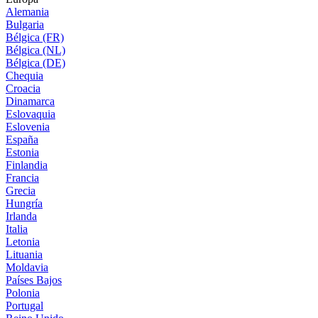
Alemania
Bulgaria
Bélgica (FR)
Bélgica (NL)
Bélgica (DE)
Chequia
Croacia
Dinamarca
Eslovaquia
Eslovenia
España
Estonia
Finlandia
Francia
Grecia
Hungría
Irlanda
Italia
Letonia
Lituania
Moldavia
Países Bajos
Polonia
Portugal