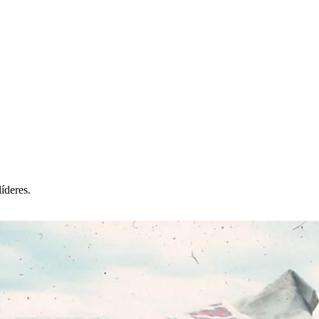
íderes.