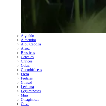
Algodón
Almendro
Ajo / Cebolla
Arroz
Brassicas
Cereales
Cítricos
Colza
Cucurbitáceas
Fresa
Frutales
Girasol
Lechuga
Leguminosas
Maíz
Oleaginosas
Olivo