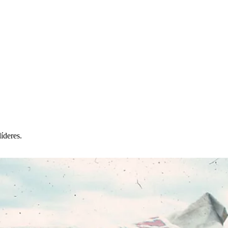
íderes.