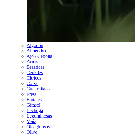
Algodón
Almendro
Ajo / Cebolla
Arroz
Brassicas
Cereales
Cítricos
Colza
Cucurbitáceas
Fresa
Frutales
Girasol
Lechuga
Leguminosas
Maíz
Oleaginosas
Olivo