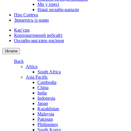
Ми у пресі
Наші онлайн-канали
Про Corteva
Звязатись із нами
Кар’єра
Корпоративний вебсайт
Онлайн-магазин насіння
Ukraine
Back
Africa
South Africa
Asia Pacific
Cambodia
China
India
Indonesia
Japan
Kazakhstan
Malaysia
Pakistan
Philippines
South Korea