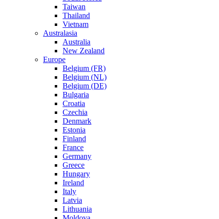
Taiwan
Thailand
Vietnam
Australasia
Australia
New Zealand
Europe
Belgium (FR)
Belgium (NL)
Belgium (DE)
Bulgaria
Croatia
Czechia
Denmark
Estonia
Finland
France
Germany
Greece
Hungary
Ireland
Italy
Latvia
Lithuania
Moldova