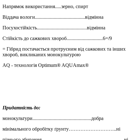
Напрямок використання.....зерно, спирт
Віддача вологи........................................відмінна
Посухостійкість........................................відмінна
Стійкість до сажкових хвороб.............................6=/9
= Гібрид постачається протруєним від сажкових та інших
хвороб, викликаних монокультурою
AQ - технологія Optimum® AQUAmax®
Придатність до:
монокультури...............................................добра
мінімального обробітку ґрунту………………………..ні
пізнього збирання………………………………….…..…...ні