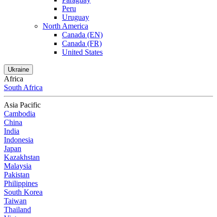
Peru
Uruguay
North America
Canada (EN)
Canada (FR)
United States
Ukraine
Africa
South Africa
Asia Pacific
Cambodia
China
India
Indonesia
Japan
Kazakhstan
Malaysia
Pakistan
Philippines
South Korea
Taiwan
Thailand