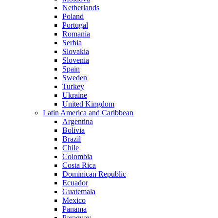
Netherlands
Poland
Portugal
Romania
Serbia
Slovakia
Slovenia
Spain
Sweden
Turkey
Ukraine
United Kingdom
Latin America and Caribbean
Argentina
Bolivia
Brazil
Chile
Colombia
Costa Rica
Dominican Republic
Ecuador
Guatemala
Mexico
Panama
Paraguay