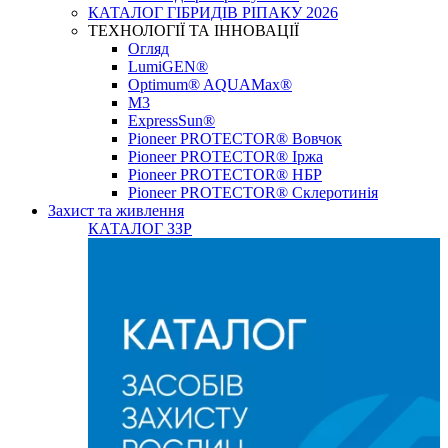
КАТАЛОГ ГІБРИДІВ РІПАКУ 2026
ТЕХНОЛОГІЇ ТА ІННОВАЦІЇ
Огляд
LumiGEN®
Optimum® AQUAMax®
М3
ExpressSun®
Pioneer PROTECTOR® Вовчок
Pioneer PROTECTOR® Іржа
Pioneer PROTECTOR® НБР
Pioneer PROTECTOR® Склеротинія
Захист та живлення
КАТАЛОГ ЗЗР