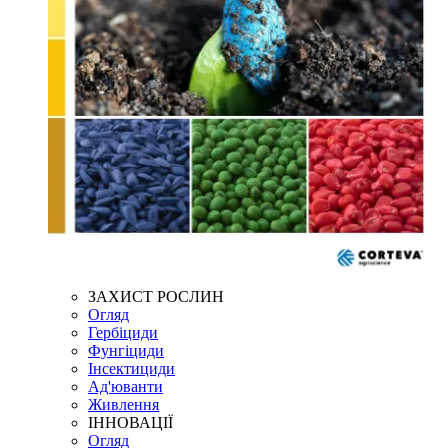
ЗАХИСТ РОСЛИН
Огляд
Гербіциди
Фунгіциди
Інсектициди
Ад'юванти
Живлення
ІННОВАЦІЇ
Огляд