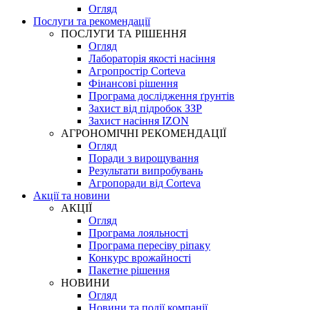
Огляд
Послуги та рекомендації
ПОСЛУГИ ТА РІШЕННЯ
Огляд
Лабораторія якості насіння
Агропростір Corteva
Фінансові рішення
Програма дослідження ґрунтів
Захист від підробок ЗЗР
Захист насіння IZON
АГРОНОМІЧНІ РЕКОМЕНДАЦІЇ
Огляд
Поради з вирощування
Результати випробувань
Агропоради від Corteva
Акції та новини
АКЦІЇ
Огляд
Програма лояльності
Програма пересіву ріпаку
Конкурс врожайності
Пакетне рішення
НОВИНИ
Огляд
Новини та події компанії