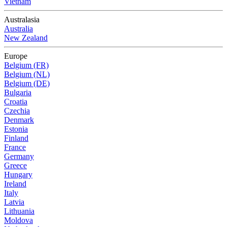
Vietnam
Australasia
Australia
New Zealand
Europe
Belgium (FR)
Belgium (NL)
Belgium (DE)
Bulgaria
Croatia
Czechia
Denmark
Estonia
Finland
France
Germany
Greece
Hungary
Ireland
Italy
Latvia
Lithuania
Moldova