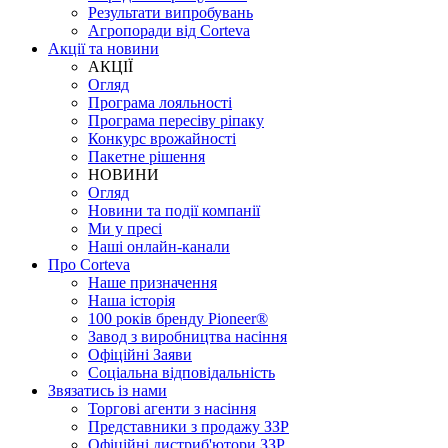
Результати випробувань
Агропоради від Corteva
Акції та новини
АКЦІЇ
Огляд
Програма лояльності
Програма пересіву ріпаку
Конкурс врожайності
Пакетне рішення
НОВИНИ
Огляд
Новини та події компанії
Ми у пресі
Наші онлайн-канали
Про Corteva
Наше призначення
Наша історія
100 років бренду Pioneer®
Завод з виробництва насіння
Офіційні Заяви
Соціальна відповідальність
Звязатись із нами
Торгові агенти з насіння
Представники з продажу ЗЗР
Офіційні дистриб'ютори ЗЗР