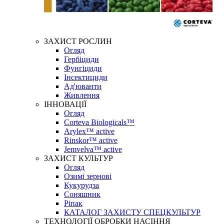
ЗАХИСТ РОСЛИН
Огляд
Гербіциди
Фунгіциди
Інсектициди
Ад'юванти
Живлення
ІННОВАЦІЇ
Огляд
Corteva Biologicals™
Arylex™ active
Rinskor™ active
Jemvelva™ active
ЗАХИСТ КУЛЬТУР
Огляд
Озимі зернові
Кукурудза
Соняшник
Ріпак
КАТАЛОГ ЗАХИСТУ СПЕЦКУЛЬТУР
ТЕХНОЛОГІЇ ОБРОБКИ НАСІННЯ