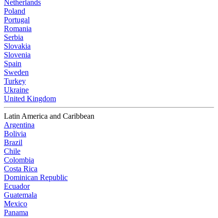
Netherlands
Poland
Portugal
Romania
Serbia
Slovakia
Slovenia
Spain
Sweden
Turkey
Ukraine
United Kingdom
Latin America and Caribbean
Argentina
Bolivia
Brazil
Chile
Colombia
Costa Rica
Dominican Republic
Ecuador
Guatemala
Mexico
Panama