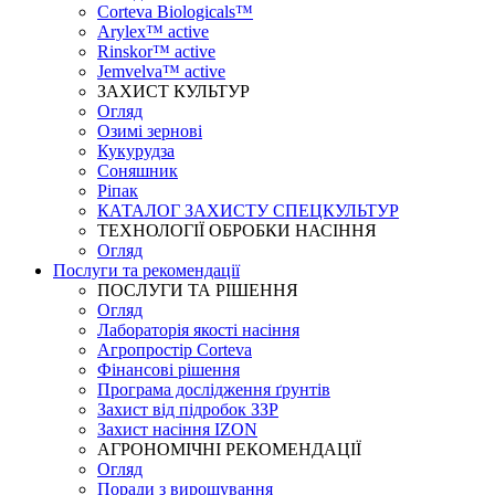
Corteva Biologicals™
Arylex™ active
Rinskor™ active
Jemvelva™ active
ЗАХИСТ КУЛЬТУР
Огляд
Озимі зернові
Кукурудза
Соняшник
Ріпак
КАТАЛОГ ЗАХИСТУ СПЕЦКУЛЬТУР
ТЕХНОЛОГІЇ ОБРОБКИ НАСІННЯ
Огляд
Послуги та рекомендації
ПОСЛУГИ ТА РІШЕННЯ
Огляд
Лабораторія якості насіння
Агропростір Corteva
Фінансові рішення
Програма дослідження ґрунтів
Захист від підробок ЗЗР
Захист насіння IZON
АГРОНОМІЧНІ РЕКОМЕНДАЦІЇ
Огляд
Поради з вирощування