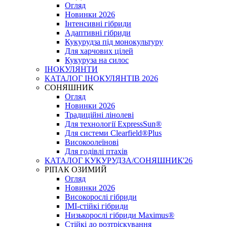
Огляд
Новинки 2026
Інтенсивні гібриди
Адаптивні гібриди
Кукурудза під монокультуру
Для харчових цілей
Кукуруза на силос
ІНОКУЛЯНТИ
КАТАЛОГ ІНОКУЛЯНТІВ 2026
СОНЯШНИК
Огляд
Новинки 2026
Традиційні лінолеві
Для технології ExpressSun®
Для системи Clearfield®Plus
Високоолеїнові
Для годівлі птахів
КАТАЛОГ КУКУРУДЗА/СОНЯШНИК'26
РІПАК ОЗИМИЙ
Огляд
Новинки 2026
Високорослі гібриди
IMI-стійкі гібриди
Низькорослі гібриди Maximus®
Стійкі до розтріскування