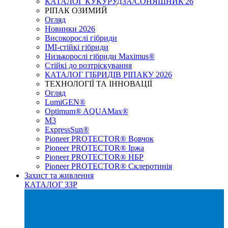
КАТАЛОГ КУКУРУДЗА/СОНЯШНИК'26
РІПАК ОЗИМИЙ
Огляд
Новинки 2026
Високорослі гібриди
IMI-стійкі гібриди
Низькорослі гібриди Maximus®
Стійкі до розтріскування
КАТАЛОГ ГІБРИДІВ РІПАКУ 2026
ТЕХНОЛОГІЇ ТА ІННОВАЦІЇ
Огляд
LumiGEN®
Optimum® AQUAMax®
М3
ExpressSun®
Pioneer PROTECTOR® Вовчок
Pioneer PROTECTOR® Іржа
Pioneer PROTECTOR® НБР
Pioneer PROTECTOR® Склеротинія
Захист та живлення
КАТАЛОГ ЗЗР