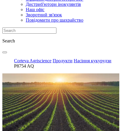
Дистриб'ютори інокулянтів
Наш офіс
Зворотний зв'язок
Повідомити про шахрайство
Search
Corteva Agriscience
Продукти
Насіння кукурудзи
P8754 AQ