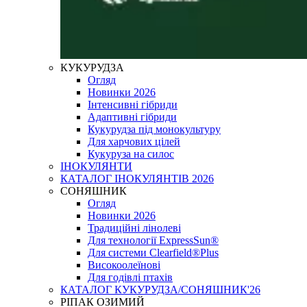
КУКУРУДЗА
Огляд
Новинки 2026
Інтенсивні гібриди
Адаптивні гібриди
Кукурудза під монокультуру
Для харчових цілей
Кукуруза на силос
ІНОКУЛЯНТИ
КАТАЛОГ ІНОКУЛЯНТІВ 2026
СОНЯШНИК
Огляд
Новинки 2026
Традиційні лінолеві
Для технології ExpressSun®
Для системи Clearfield®Plus
Високоолеїнові
Для годівлі птахів
КАТАЛОГ КУКУРУДЗА/СОНЯШНИК'26
РІПАК ОЗИМИЙ