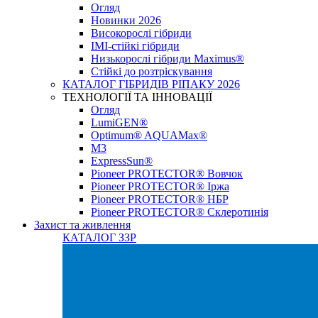
Огляд
Новинки 2026
Високорослі гібриди
IMI-стійкі гібриди
Низькорослі гібриди Maximus®
Стійкі до розтріскування
КАТАЛОГ ГІБРИДІВ РІПАКУ 2026
ТЕХНОЛОГІЇ ТА ІННОВАЦІЇ
Огляд
LumiGEN®
Optimum® AQUAMax®
М3
ExpressSun®
Pioneer PROTECTOR® Вовчок
Pioneer PROTECTOR® Іржа
Pioneer PROTECTOR® НБР
Pioneer PROTECTOR® Склеротинія
Захист та живлення
КАТАЛОГ ЗЗР