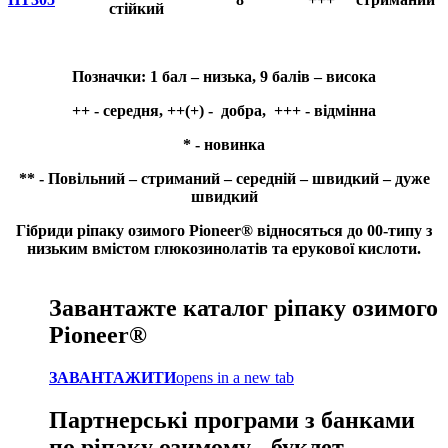
стійкий
Позначки: 1 бал – низька, 9 балів – висока
++ - середня, ++(+) - добра, +++ - відмінна
* - новинка
** - Повільний – cтриманий – cередній – швидкий – дуже
швидкий
Гібриди ріпаку озимого Pioneer® відносяться до 00-типу з
низьким вмістом глюкозинолатів та ерукової кислоти.
Завантажте каталог ріпаку озимого
Pioneer
®
ЗАВАНТАЖИТИ
opens in a new tab
Партнерські програми з банками
по ріпаку озимому - буклет