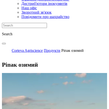
Дистриб'ютори інокулянтів
Наш офіс
Зворотний зв'язок
Повідомити про шахрайство
Search
Corteva Agriscience
Продукти
Ріпак озимий
Ріпак озимий