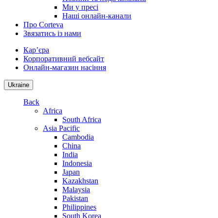
Ми у пресі
Наші онлайн-канали
Про Corteva
Звязатись із нами
Кар’єра
Корпоративний вебсайт
Онлайн-магазин насіння
Ukraine
Back
Africa
South Africa
Asia Pacific
Cambodia
China
India
Indonesia
Japan
Kazakhstan
Malaysia
Pakistan
Philippines
South Korea