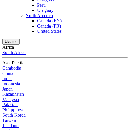
Peru
Uruguay
North America
Canada (EN)
Canada (FR)
United States
Ukraine
Africa
South Africa
Asia Pacific
Cambodia
China
India
Indonesia
Japan
Kazakhstan
Malaysia
Pakistan
Philippines
South Korea
Taiwan
Thailand