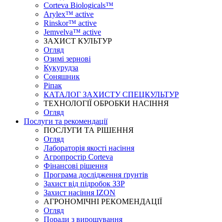
Corteva Biologicals™
Arylex™ active
Rinskor™ active
Jemvelva™ active
ЗАХИСТ КУЛЬТУР
Огляд
Озимі зернові
Кукурудза
Соняшник
Ріпак
КАТАЛОГ ЗАХИСТУ СПЕЦКУЛЬТУР
ТЕХНОЛОГІЇ ОБРОБКИ НАСІННЯ
Огляд
Послуги та рекомендації
ПОСЛУГИ ТА РІШЕННЯ
Огляд
Лабораторія якості насіння
Агропростір Corteva
Фінансові рішення
Програма дослідження ґрунтів
Захист від підробок ЗЗР
Захист насіння IZON
АГРОНОМІЧНІ РЕКОМЕНДАЦІЇ
Огляд
Поради з вирощування