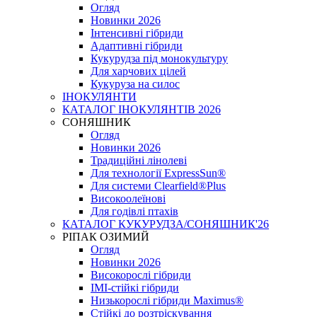
Огляд
Новинки 2026
Інтенсивні гібриди
Адаптивні гібриди
Кукурудза під монокультуру
Для харчових цілей
Кукуруза на силос
ІНОКУЛЯНТИ
КАТАЛОГ ІНОКУЛЯНТІВ 2026
СОНЯШНИК
Огляд
Новинки 2026
Традиційні лінолеві
Для технології ExpressSun®
Для системи Clearfield®Plus
Високоолеїнові
Для годівлі птахів
КАТАЛОГ КУКУРУДЗА/СОНЯШНИК'26
РІПАК ОЗИМИЙ
Огляд
Новинки 2026
Високорослі гібриди
IMI-стійкі гібриди
Низькорослі гібриди Maximus®
Стійкі до розтріскування