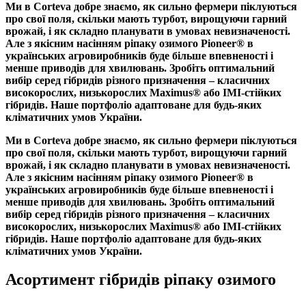
Ми в Corteva добре знаємо, як сильно фермери піклуються
про свої поля, скільки мають турбот, вирощуючи гарний
врожай, і як складно планувати в умовах невизначеності.
Але з якісним насінням ріпаку озимого Pioneer® в
українських агровиробників буде більше впевненості і
менше приводів для хвилювань. Зробіть оптимальний
вибір серед гібридів різного призначення – класичних
високорослих, низькорослих Maximus® або IMI-стійких
гібридів. Наше портфоліо адаптоване для будь-яких
кліматичних умов України.
Ми в Corteva добре знаємо, як сильно фермери піклуються
про свої поля, скільки мають турбот, вирощуючи гарний
врожай, і як складно планувати в умовах невизначеності.
Але з якісним насінням ріпаку озимого Pioneer® в
українських агровиробників буде більше впевненості і
менше приводів для хвилювань. Зробіть оптимальний
вибір серед гібридів різного призначення – класичних
високорослих, низькорослих Maximus® або IMI-стійких
гібридів. Наше портфоліо адаптоване для будь-яких
кліматичних умов України.
Асортимент гібридів ріпаку озимого