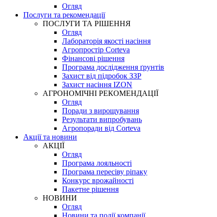
Огляд
Послуги та рекомендації
ПОСЛУГИ ТА РІШЕННЯ
Огляд
Лабораторія якості насіння
Агропростір Corteva
Фінансові рішення
Програма дослідження ґрунтів
Захист від підробок ЗЗР
Захист насіння IZON
АГРОНОМІЧНІ РЕКОМЕНДАЦІЇ
Огляд
Поради з вирощування
Результати випробувань
Агропоради від Corteva
Акції та новини
АКЦІЇ
Огляд
Програма лояльності
Програма пересіву ріпаку
Конкурс врожайності
Пакетне рішення
НОВИНИ
Огляд
Новини та події компанії