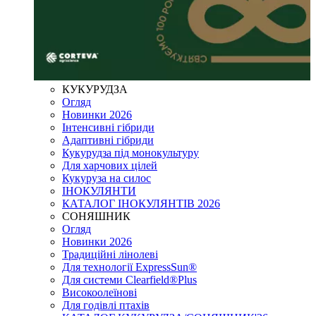
КУКУРУДЗА
Огляд
Новинки 2026
Інтенсивні гібриди
Адаптивні гібриди
Кукурудза під монокультуру
Для харчових цілей
Кукуруза на силос
ІНОКУЛЯНТИ
КАТАЛОГ ІНОКУЛЯНТІВ 2026
СОНЯШНИК
Огляд
Новинки 2026
Традиційні лінолеві
Для технології ExpressSun®
Для системи Clearfield®Plus
Високоолеїнові
Для годівлі птахів