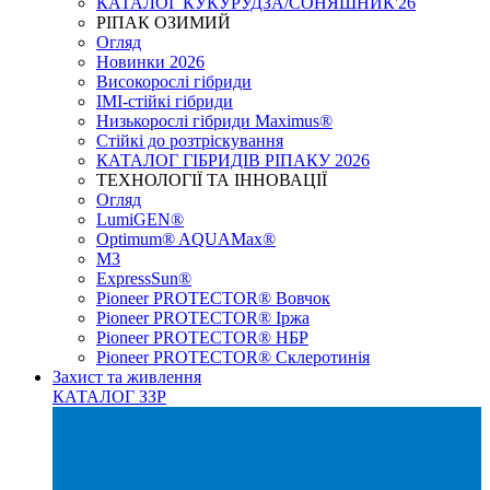
КАТАЛОГ КУКУРУДЗА/СОНЯШНИК'26
РІПАК ОЗИМИЙ
Огляд
Новинки 2026
Високорослі гібриди
IMI-стійкі гібриди
Низькорослі гібриди Maximus®
Стійкі до розтріскування
КАТАЛОГ ГІБРИДІВ РІПАКУ 2026
ТЕХНОЛОГІЇ ТА ІННОВАЦІЇ
Огляд
LumiGEN®
Optimum® AQUAMax®
М3
ExpressSun®
Pioneer PROTECTOR® Вовчок
Pioneer PROTECTOR® Іржа
Pioneer PROTECTOR® НБР
Pioneer PROTECTOR® Склеротинія
Захист та живлення
КАТАЛОГ ЗЗР