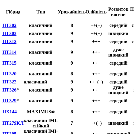
Розвиток
П
Гібрид
Тип
Урожайність
Олійність
восени
ПТ302
класичний
8
++(+)
середній
ПТ303
класичний
9
++(+)
швидкий
ПТ312
класичний
9
+++
середній
дуже
ПТ314
класичний
9
+++
швидкий
ПТ315
класичний
9
+++
середній
ПТ320
класичний
8
+++
середній
ПТ322
класичний
9
+++(+)
середній
дуже
ПТ326
*
класичний
9
+++
швидкий
ПТ329
*
класичний
9
+++
середній
ПХ144
MAXIMUS®
8
+++
середній
класичний IMI-
ПТ279КЛ
7
++(+)
швидкий
стійкий
класичний IMI-
ПТ305
8
+++
стриманий