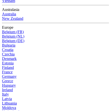
Vietnam
Australasia
Australia
New Zealand
Europe
Belgium (FR)
Belgium (NL)
Belgium (DE)
Bulgaria
Croatia
Czechia
Denmark
Estonia
Finland
France
Germany
Greece
Hungary
Ireland
Italy
Latvia
Lithuania
Moldova