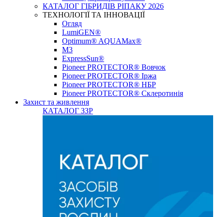
КАТАЛОГ ГІБРИДІВ РІПАКУ 2026
ТЕХНОЛОГІЇ ТА ІННОВАЦІЇ
Огляд
LumiGEN®
Optimum® AQUAMax®
М3
ExpressSun®
Pioneer PROTECTOR® Вовчок
Pioneer PROTECTOR® Іржа
Pioneer PROTECTOR® НБР
Pioneer PROTECTOR® Склеротинія
Захист та живлення
КАТАЛОГ ЗЗР