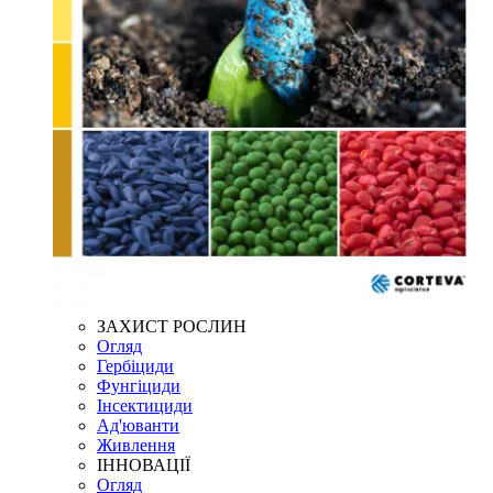
ЗАХИСТ РОСЛИН
Огляд
Гербіциди
Фунгіциди
Інсектициди
Ад'юванти
Живлення
ІННОВАЦІЇ
Огляд