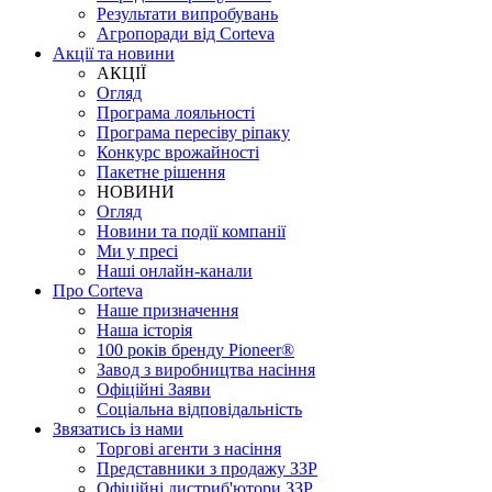
Результати випробувань
Агропоради від Corteva
Акції та новини
АКЦІЇ
Огляд
Програма лояльності
Програма пересіву ріпаку
Конкурс врожайності
Пакетне рішення
НОВИНИ
Огляд
Новини та події компанії
Ми у пресі
Наші онлайн-канали
Про Corteva
Наше призначення
Наша історія
100 років бренду Pioneer®
Завод з виробництва насіння
Офіційні Заяви
Соціальна відповідальність
Звязатись із нами
Торгові агенти з насіння
Представники з продажу ЗЗР
Офіційні дистриб'ютори ЗЗР