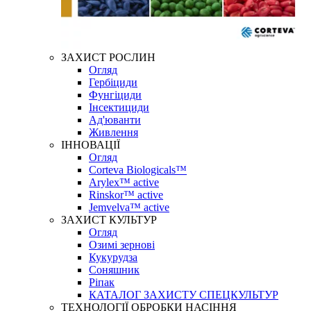
ЗАХИСТ РОСЛИН
Огляд
Гербіциди
Фунгіциди
Інсектициди
Ад'юванти
Живлення
ІННОВАЦІЇ
Огляд
Corteva Biologicals™
Arylex™ active
Rinskor™ active
Jemvelva™ active
ЗАХИСТ КУЛЬТУР
Огляд
Озимі зернові
Кукурудза
Соняшник
Ріпак
КАТАЛОГ ЗАХИСТУ СПЕЦКУЛЬТУР
ТЕХНОЛОГІЇ ОБРОБКИ НАСІННЯ