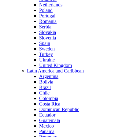
Netherlands
Poland
Portugal
Romania
Serbia
Slovakia
Slovenia
Spain
Sweden
Turkey
Ukraine
United Kingdom
Latin America and Caribbean
Argentina
Bolivia
Brazil
Chile
Colombia
Costa Rica
Dominican Republic
Ecuador
Guatemala
Mexico
Panama
Paraguay