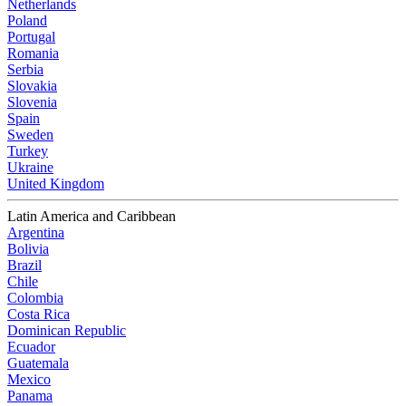
Netherlands
Poland
Portugal
Romania
Serbia
Slovakia
Slovenia
Spain
Sweden
Turkey
Ukraine
United Kingdom
Latin America and Caribbean
Argentina
Bolivia
Brazil
Chile
Colombia
Costa Rica
Dominican Republic
Ecuador
Guatemala
Mexico
Panama