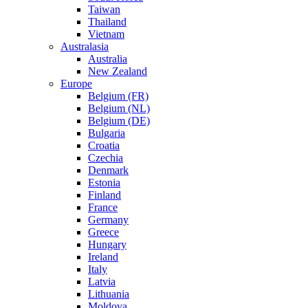
Taiwan
Thailand
Vietnam
Australasia
Australia
New Zealand
Europe
Belgium (FR)
Belgium (NL)
Belgium (DE)
Bulgaria
Croatia
Czechia
Denmark
Estonia
Finland
France
Germany
Greece
Hungary
Ireland
Italy
Latvia
Lithuania
Moldova