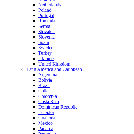
Netherlands
Poland
Portugal
Romania
Serbia
Slovakia
Slovenia
Spain
Sweden
Turkey
Ukraine
United Kingdom
Latin America and Caribbean
Argentina
Bolivia
Brazil
Chile
Colombia
Costa Rica
Dominican Republic
Ecuador
Guatemala
Mexico
Panama
Paraguay