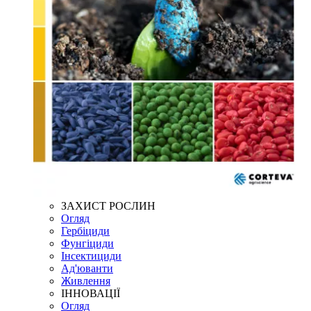
ЗАХИСТ РОСЛИН
Огляд
Гербіциди
Фунгіциди
Інсектициди
Ад'юванти
Живлення
ІННОВАЦІЇ
Огляд