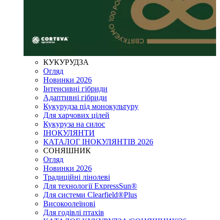
КУКУРУДЗА
Огляд
Новинки 2026
Інтенсивні гібриди
Адаптивні гібриди
Кукурудза під монокультуру
Для харчових цілей
Кукуруза на силос
ІНОКУЛЯНТИ
КАТАЛОГ ІНОКУЛЯНТІВ 2026
СОНЯШНИК
Огляд
Новинки 2026
Традиційні лінолеві
Для технології ExpressSun®
Для системи Clearfield®Plus
Високоолеїнові
Для годівлі птахів