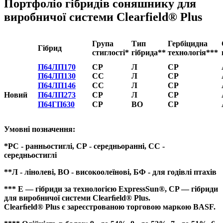
Портфоліо гібридів соняшнику для
виробничої системи Clearfield® Plus
Група
Тип
Гербіцидна
Гібрид
стиглості*
гібрида**
технологія***
П64ЛП170
СР
Л
СР
П64ЛП130
СС
Л
СР
П64ЛП146
СС
Л
СР
Новий
П64ЛП273
СР
Л
СР
П64ГП630
СР
ВО
СР
Умовні позначення:
*РС - ранньостиглі, СР - середньоранні, СС -
середньостиглі
**Л - лінолеві, ВО - високоолеїнові, БФ - для годівлі птахів
*** E — гібриди за технологією ExpressSun®, CP — гібриди
для виробничої системи Clearﬁeld® Plus.
Clearﬁeld® Plus є зареєстрованою торговою маркою BASF.