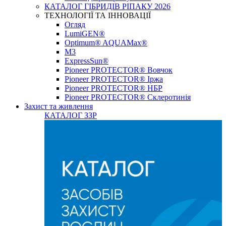
КАТАЛОГ ГІБРИДІВ РІПАКУ 2026
ТЕХНОЛОГІЇ ТА ІННОВАЦІЇ
Огляд
LumiGEN®
Optimum® AQUAMax®
М3
ExpressSun®
Pioneer PROTECTOR® Вовчок
Pioneer PROTECTOR® Іржа
Pioneer PROTECTOR® НБР
Pioneer PROTECTOR® Склеротинія
Захист та живлення
КАТАЛОГ ЗЗР