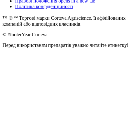
Правові положення
opens in a new tab
Політика конфіденційності
™ ® ℠ Торгові марки Corteva Agriscience, її афілійованих
компаній або відповідних власників.
© #footerYear Corteva
Перед використаням препаратів уважно читайте етикетку!