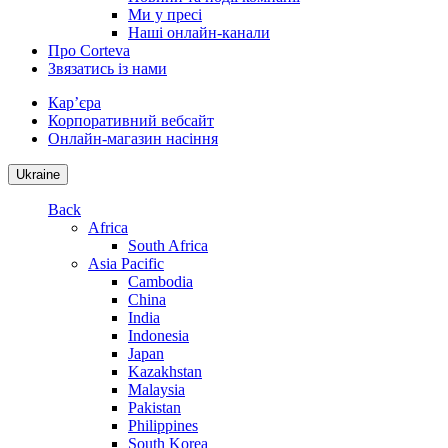
Ми у пресі
Наші онлайн-канали
Про Corteva
Звязатись із нами
Кар’єра
Корпоративний вебсайт
Онлайн-магазин насіння
Ukraine
Back
Africa
South Africa
Asia Pacific
Cambodia
China
India
Indonesia
Japan
Kazakhstan
Malaysia
Pakistan
Philippines
South Korea