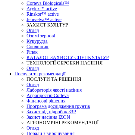
Corteva Biologicals™
Arylex™ active
Rinskor™ active
Jemvelva™ active
ЗАХИСТ КУЛЬТУР
Огляд
Озимі зернові
Кукурудза
Соняшник
Ріпак
КАТАЛОГ ЗАХИСТУ СПЕЦКУЛЬТУР
ТЕХНОЛОГІЇ ОБРОБКИ НАСІННЯ
Огляд
Послуги та рекомендації
ПОСЛУГИ ТА РІШЕННЯ
Огляд
Лабораторія якості насіння
Агропростір Corteva
Фінансові рішення
Програма дослідження ґрунтів
Захист від підробок ЗЗР
Захист насіння IZON
АГРОНОМІЧНІ РЕКОМЕНДАЦІЇ
Огляд
Поради з вирощування