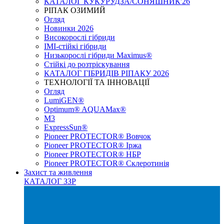
КАТАЛОГ КУКУРУДЗА/СОНЯШНИК'26
РІПАК ОЗИМИЙ
Огляд
Новинки 2026
Високорослі гібриди
IMI-стійкі гібриди
Низькорослі гібриди Maximus®
Стійкі до розтріскування
КАТАЛОГ ГІБРИДІВ РІПАКУ 2026
ТЕХНОЛОГІЇ ТА ІННОВАЦІЇ
Огляд
LumiGEN®
Optimum® AQUAMax®
М3
ExpressSun®
Pioneer PROTECTOR® Вовчок
Pioneer PROTECTOR® Іржа
Pioneer PROTECTOR® НБР
Pioneer PROTECTOR® Склеротинія
Захист та живлення
КАТАЛОГ ЗЗР