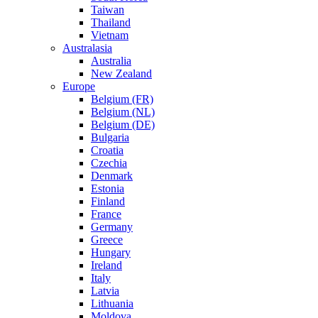
Taiwan
Thailand
Vietnam
Australasia
Australia
New Zealand
Europe
Belgium (FR)
Belgium (NL)
Belgium (DE)
Bulgaria
Croatia
Czechia
Denmark
Estonia
Finland
France
Germany
Greece
Hungary
Ireland
Italy
Latvia
Lithuania
Moldova