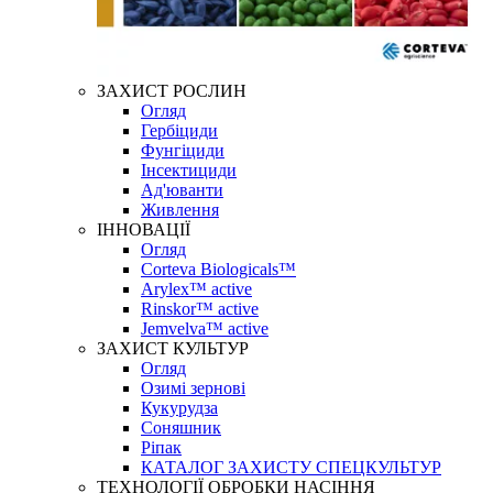
ЗАХИСТ РОСЛИН
Огляд
Гербіциди
Фунгіциди
Інсектициди
Ад'юванти
Живлення
ІННОВАЦІЇ
Огляд
Corteva Biologicals™
Arylex™ active
Rinskor™ active
Jemvelva™ active
ЗАХИСТ КУЛЬТУР
Огляд
Озимі зернові
Кукурудза
Соняшник
Ріпак
КАТАЛОГ ЗАХИСТУ СПЕЦКУЛЬТУР
ТЕХНОЛОГІЇ ОБРОБКИ НАСІННЯ