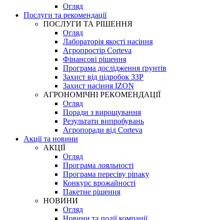
Огляд
Послуги та рекомендації
ПОСЛУГИ ТА РІШЕННЯ
Огляд
Лабораторія якості насіння
Агропростір Corteva
Фінансові рішення
Програма дослідження ґрунтів
Захист від підробок ЗЗР
Захист насіння IZON
АГРОНОМІЧНІ РЕКОМЕНДАЦІЇ
Огляд
Поради з вирощування
Результати випробувань
Агропоради від Corteva
Акції та новини
АКЦІЇ
Огляд
Програма лояльності
Програма пересіву ріпаку
Конкурс врожайності
Пакетне рішення
НОВИНИ
Огляд
Новини та події компанії