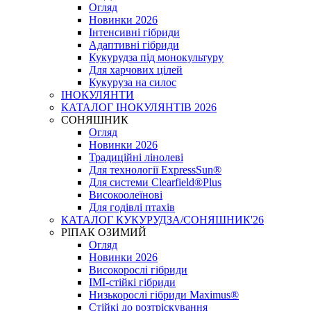
Огляд
Новинки 2026
Інтенсивні гібриди
Адаптивні гібриди
Кукурудза під монокультуру
Для харчових цілей
Кукуруза на силос
ІНОКУЛЯНТИ
КАТАЛОГ ІНОКУЛЯНТІВ 2026
СОНЯШНИК
Огляд
Новинки 2026
Традиційні лінолеві
Для технології ExpressSun®
Для системи Clearfield®Plus
Високоолеїнові
Для годівлі птахів
КАТАЛОГ КУКУРУДЗА/СОНЯШНИК'26
РІПАК ОЗИМИЙ
Огляд
Новинки 2026
Високорослі гібриди
IMI-стійкі гібриди
Низькорослі гібриди Maximus®
Стійкі до розтріскування