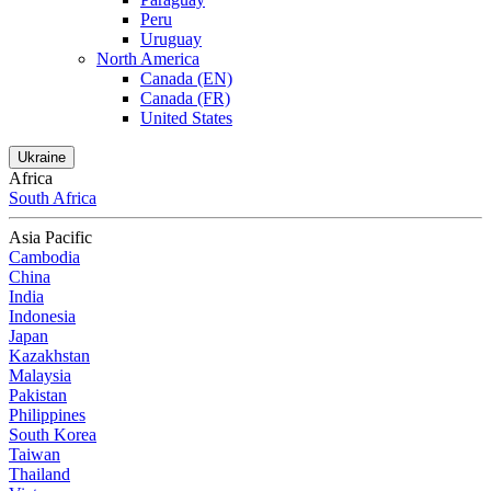
Peru
Uruguay
North America
Canada (EN)
Canada (FR)
United States
Ukraine
Africa
South Africa
Asia Pacific
Cambodia
China
India
Indonesia
Japan
Kazakhstan
Malaysia
Pakistan
Philippines
South Korea
Taiwan
Thailand