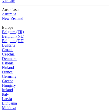
Vietnam
Australasia
Australia
New Zealand
Europe
Belgium (FR)
Belgium (NL)
Belgium (DE)
Bulgaria
Croatia
Czechia
Denmark
Estonia
Finland
France
Germany
Greece
Hungary
Ireland
Italy
Latvia
Lithuania
Moldova