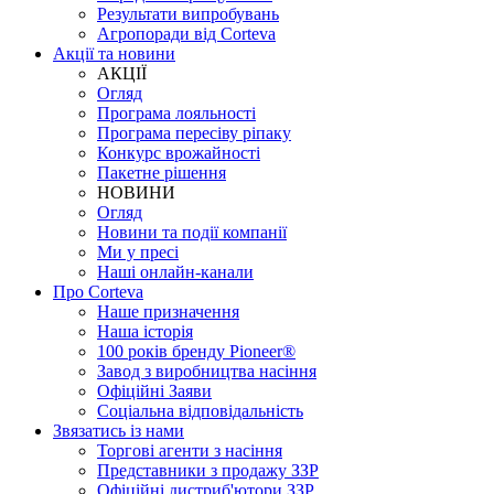
Результати випробувань
Агропоради від Corteva
Акції та новини
АКЦІЇ
Огляд
Програма лояльності
Програма пересіву ріпаку
Конкурс врожайності
Пакетне рішення
НОВИНИ
Огляд
Новини та події компанії
Ми у пресі
Наші онлайн-канали
Про Corteva
Наше призначення
Наша історія
100 років бренду Pioneer®
Завод з виробництва насіння
Офіційні Заяви
Соціальна відповідальність
Звязатись із нами
Торгові агенти з насіння
Представники з продажу ЗЗР
Офіційні дистриб'ютори ЗЗР