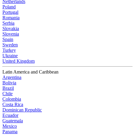
Netherlands
Poland
Portugal
Romania
Serbia
Slovakia
Slovenia
Spain
Sweden
Turkey
Ukraine
United Kingdom
Latin America and Caribbean
Argentina
Bolivia
Brazil
Chile
Colombia
Costa Rica
Dominican Republic
Ecuador
Guatemala
Mexico
Panama