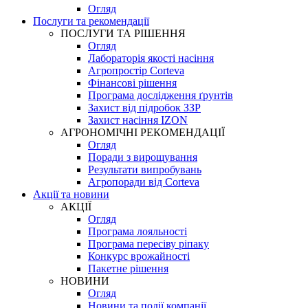
Огляд
Послуги та рекомендації
ПОСЛУГИ ТА РІШЕННЯ
Огляд
Лабораторія якості насіння
Агропростір Corteva
Фінансові рішення
Програма дослідження ґрунтів
Захист від підробок ЗЗР
Захист насіння IZON
АГРОНОМІЧНІ РЕКОМЕНДАЦІЇ
Огляд
Поради з вирощування
Результати випробувань
Агропоради від Corteva
Акції та новини
АКЦІЇ
Огляд
Програма лояльності
Програма пересіву ріпаку
Конкурс врожайності
Пакетне рішення
НОВИНИ
Огляд
Новини та події компанії