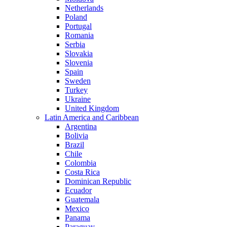
Netherlands
Poland
Portugal
Romania
Serbia
Slovakia
Slovenia
Spain
Sweden
Turkey
Ukraine
United Kingdom
Latin America and Caribbean
Argentina
Bolivia
Brazil
Chile
Colombia
Costa Rica
Dominican Republic
Ecuador
Guatemala
Mexico
Panama
Paraguay