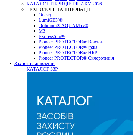
КАТАЛОГ ГІБРИДІВ РІПАКУ 2026
ТЕХНОЛОГІЇ ТА ІННОВАЦІЇ
Огляд
LumiGEN®
Optimum® AQUAMax®
М3
ExpressSun®
Pioneer PROTECTOR® Вовчок
Pioneer PROTECTOR® Іржа
Pioneer PROTECTOR® НБР
Pioneer PROTECTOR® Склеротинія
Захист та живлення
КАТАЛОГ ЗЗР