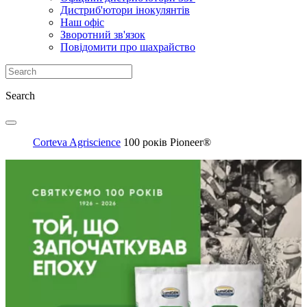
Дистриб'ютори інокулянтів
Наш офіс
Зворотний зв'язок
Повідомити про шахрайство
Search
Corteva Agriscience
100 років Pioneer®