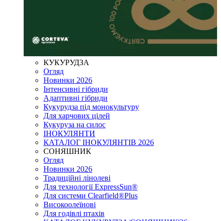
КУКУРУДЗА
Огляд
Новинки 2026
Інтенсивні гібриди
Адаптивні гібриди
Кукурудза під монокультуру
Для харчових цілей
Кукуруза на силос
ІНОКУЛЯНТИ
КАТАЛОГ ІНОКУЛЯНТІВ 2026
СОНЯШНИК
Огляд
Новинки 2026
Традиційні лінолеві
Для технології ExpressSun®
Для системи Clearfield®Plus
Високоолеїнові
Для годівлі птахів