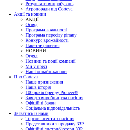
Результати випробувань
Агропоради від Corteva
Акції та новини
АКЦІЇ
Огляд
Програма лояльності
Програма пересіву ріпаку
Конкурс врожайності
Пакетне рішення
НОВИНИ
Огляд
Новини та події компанії
Ми у пресі
Наші онлайн-канали
Про Corteva
Наше призначення
Наша історія
100 років бренду Pioneer®
Завод з виробництва насіння
Офіційні Заяви
Соціальна відповідальність
Звязатись із нами
Торгові агенти з насіння
Представники з продажу ЗЗР
Офіційні дистриб'ютори ЗЗР