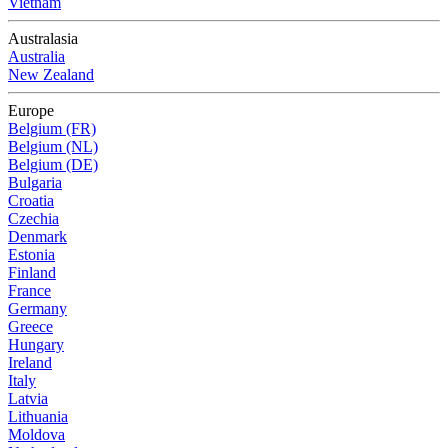
Vietnam
Australasia
Australia
New Zealand
Europe
Belgium (FR)
Belgium (NL)
Belgium (DE)
Bulgaria
Croatia
Czechia
Denmark
Estonia
Finland
France
Germany
Greece
Hungary
Ireland
Italy
Latvia
Lithuania
Moldova