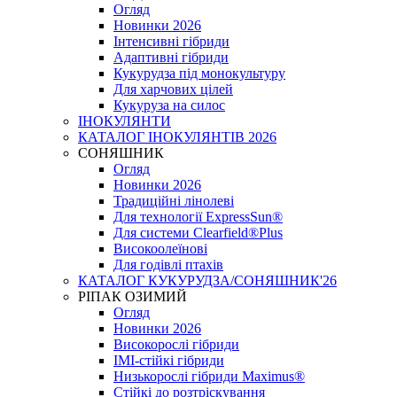
Огляд
Новинки 2026
Інтенсивні гібриди
Адаптивні гібриди
Кукурудза під монокультуру
Для харчових цілей
Кукуруза на силос
ІНОКУЛЯНТИ
КАТАЛОГ ІНОКУЛЯНТІВ 2026
СОНЯШНИК
Огляд
Новинки 2026
Традиційні лінолеві
Для технології ExpressSun®
Для системи Clearfield®Plus
Високоолеїнові
Для годівлі птахів
КАТАЛОГ КУКУРУДЗА/СОНЯШНИК'26
РІПАК ОЗИМИЙ
Огляд
Новинки 2026
Високорослі гібриди
IMI-стійкі гібриди
Низькорослі гібриди Maximus®
Стійкі до розтріскування