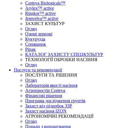
Corteva Biologicals™
Arylex™ active
Rinskor™ active
Jemvelva™ active
ЗАХИСТ КУЛЬТУР
Огляд
Озимі зернові
Кукурудза
Соняшник
Ріпак
КАТАЛОГ ЗАХИСТУ СПЕЦКУЛЬТУР
ТЕХНОЛОГІЇ ОБРОБКИ НАСІННЯ
Огляд
Послуги та рекомендації
ПОСЛУГИ ТА РІШЕННЯ
Огляд
Лабораторія якості насіння
Агропростір Corteva
Фінансові рішення
Програма дослідження ґрунтів
Захист від підробок ЗЗР
Захист насіння IZON
АГРОНОМІЧНІ РЕКОМЕНДАЦІЇ
Огляд
Поради з вирощування