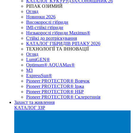
КАТАЛОГ КУКУРУДЗА/СОНЯШНИК'26
РІПАК ОЗИМИЙ
Огляд
Новинки 2026
Високорослі гібриди
IMI-стійкі гібриди
Низькорослі гібриди Maximus®
Стійкі до розтріскування
КАТАЛОГ ГІБРИДІВ РІПАКУ 2026
ТЕХНОЛОГІЇ ТА ІННОВАЦІЇ
Огляд
LumiGEN®
Optimum® AQUAMax®
М3
ExpressSun®
Pioneer PROTECTOR® Вовчок
Pioneer PROTECTOR® Іржа
Pioneer PROTECTOR® НБР
Pioneer PROTECTOR® Склеротинія
Захист та живлення
КАТАЛОГ ЗЗР