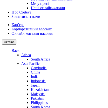
Ми у пресі
Наші онлайн-канали
Про Corteva
Звязатись із нами
Кар’єра
Корпоративний вебсайт
Онлайн-магазин насіння
Ukraine
Back
Africa
South Africa
Asia Pacific
Cambodia
China
India
Indonesia
Japan
Kazakhstan
Malaysia
Pakistan
Philippines
South Korea