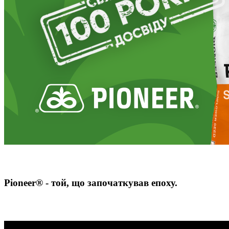
Pioneer® - той, що започаткував епоху.