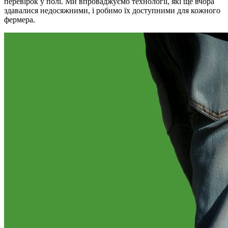
перевірок у полі. Ми впроваджуємо технології, які ще вчора
здавалися недосяжними, і робимо їх доступними для кожного
фермера.