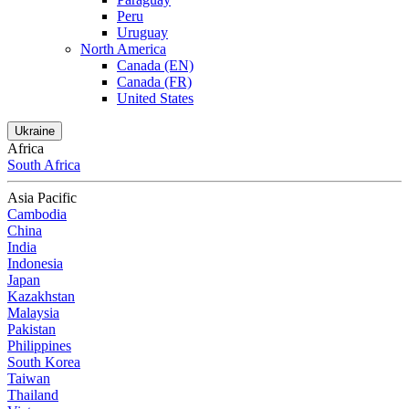
Peru
Uruguay
North America
Canada (EN)
Canada (FR)
United States
Ukraine
Africa
South Africa
Asia Pacific
Cambodia
China
India
Indonesia
Japan
Kazakhstan
Malaysia
Pakistan
Philippines
South Korea
Taiwan
Thailand