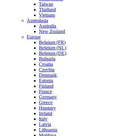
Taiwan
Thailand
Vietnam
Australasia
Australia
New Zealand
Europe
Belgium (FR)
Belgium (NL)
Belgium (DE)
Bulgaria
Croatia
Czechia
Denmark
Estonia
Finland
France
Germany
Greece
Hungary
Ireland
Italy
Latvia
Lithuania
Moldova