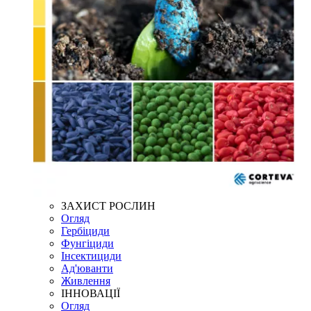
ЗАХИСТ РОСЛИН
Огляд
Гербіциди
Фунгіциди
Інсектициди
Ад'юванти
Живлення
ІННОВАЦІЇ
Огляд