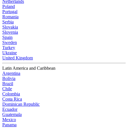
Netherlands
Poland
Portugal
Romania
Serbia
Slovakia
Slovenia
Spain
Sweden
Turkey
Ukraine
United Kingdom
Latin America and Caribbean
Argentina
Bolivia
Brazil
Chile
Colombia
Costa Rica
Dominican Republic
Ecuador
Guatemala
Mexico
Panama