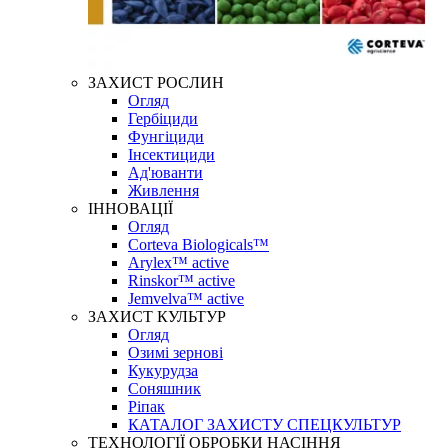
ЗАХИСТ РОСЛИН
Огляд
Гербіциди
Фунгіциди
Інсектициди
Ад'юванти
Живлення
ІННОВАЦІЇ
Огляд
Corteva Biologicals™
Arylex™ active
Rinskor™ active
Jemvelva™ active
ЗАХИСТ КУЛЬТУР
Огляд
Озимі зернові
Кукурудза
Соняшник
Ріпак
КАТАЛОГ ЗАХИСТУ СПЕЦКУЛЬТУР
ТЕХНОЛОГІЇ ОБРОБКИ НАСІННЯ