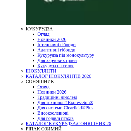
КУКУРУДЗА
Огляд
Новинки 2026
Інтенсивні гібриди
Адаптивні гібриди
Кукурудза під монокультуру
Для харчових цілей
Кукуруза на силос
ІНОКУЛЯНТИ
КАТАЛОГ ІНОКУЛЯНТІВ 2026
СОНЯШНИК
Огляд
Новинки 2026
Традиційні лінолеві
Для технології ExpressSun®
Для системи Clearfield®Plus
Високоолеїнові
Для годівлі птахів
КАТАЛОГ КУКУРУДЗА/СОНЯШНИК'26
РІПАК ОЗИМИЙ