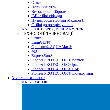
Огляд
Новинки 2026
Високорослі гібриди
IMI-стійкі гібриди
Низькорослі гібриди Maximus®
Стійкі до розтріскування
КАТАЛОГ ГІБРИДІВ РІПАКУ 2026
ТЕХНОЛОГІЇ ТА ІННОВАЦІЇ
Огляд
LumiGEN®
Optimum® AQUAMax®
М3
ExpressSun®
Pioneer PROTECTOR® Вовчок
Pioneer PROTECTOR® Іржа
Pioneer PROTECTOR® НБР
Pioneer PROTECTOR® Склеротинія
Захист та живлення
КАТАЛОГ ЗЗР